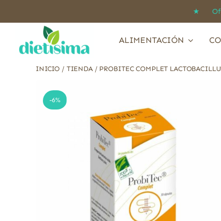
Saltar
★ Ofert
al
contenido
ALIMENTACIÓN
CO
INICIO
/
TIENDA
/
PROBITEC COMPLET LACTOBACILLUS
-6%