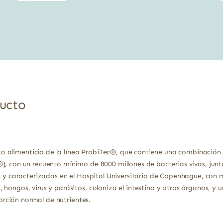
precio
precio
original
actual
era:
es:
12,95 €.
11,14 €.
ducto
alimenticio de la línea ProbiTec®, que contiene una combinación 
), con un recuento mínimo de 8000 millones de bacterias vivas, junt
s y caracterizadas en el Hospital Universitario de Copenhague, con 
hongos, virus y parásitos, coloniza el intestino y otros órganos, y 
sorción normal de nutrientes.