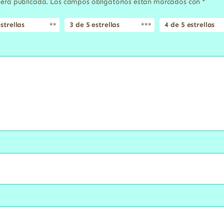
será publicada.
Los campos obligatorios están marcados con
*
strellas
3 de 5 estrellas
4 de 5 estrellas