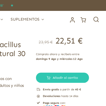
IDO26’ ★
SUPLEMENTOS
22,51
€
23,95
€
cillus
ural 30
Cómpralo ahora y recíbelo entre
domingo 9 Ago y miércoles 12 Ago
ProbiTec
Complet
Añadir al carrito
sas con
Lactobacillus
dultos y niños
Envío gratis
a partir de
40 €
Bifidobacterium
Devoluciones
hasta 14 días
100%
Pago seguro
con:
Natural