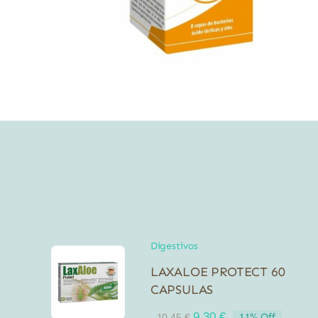
Digestivos
LAXALOE PROTECT 60
CAPSULAS
El
El
9,30
€
11% Off
10,45
€