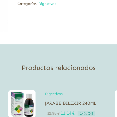
Categorías:
Digestivos
Productos relacionados
Digestivos
JARABE BILIXIR 240ML
El
El
11,14
€
14% Off
12,95
€