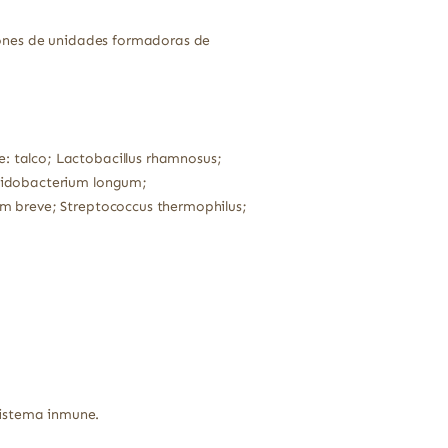
lones de unidades formadoras de
: talco; Lactobacillus rhamnosus;
ifidobacterium longum;
ium breve; Streptococcus thermophilus;
.
sistema inmune.