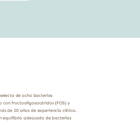
precio
precio
original
actual
era:
es:
14,95 €.
13,31 €.
selecta de ocho bacterias
o con fructooligosacáridos (FOS) y
más de 20 años de experiencia clínica.
un equilibrio adecuado de bacterias