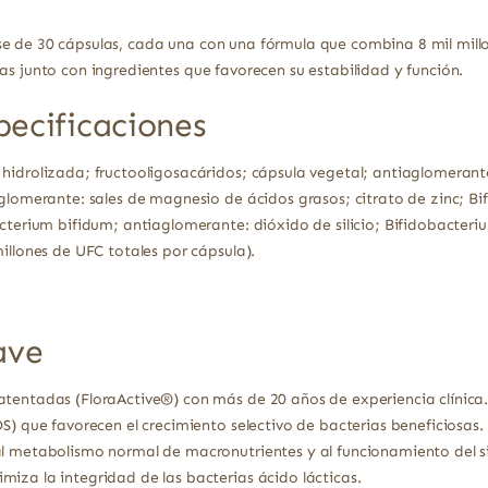
se de 30 cápsulas, cada una con una fórmula que combina 8 mil mil
as junto con ingredientes que favorecen su estabilidad y función.
pecificaciones
hidrolizada; fructooligosacáridos; cápsula vegetal; antiaglomerante
aglomerante: sales de magnesio de ácidos grasos; citrato de zinc; B
acterium bifidum; antiaglomerante: dióxido de silicio; Bifidobacter
illones de UFC totales por cápsula).
ave
tentadas (FloraActive®) con más de 20 años de experiencia clínica
S) que favorecen el crecimiento selectivo de bacterias beneficiosas.
al metabolismo normal de macronutrientes y al funcionamiento del 
iza la integridad de las bacterias ácido lácticas.