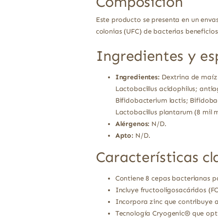
Composición
Este producto se presenta en un enva
colonias (UFC) de bacterias beneficios
Ingredientes y es
Ingredientes:
Dextrina de maíz 
Lactobacillus acidophilus; anti
Bifidobacterium lactis; Bifidob
Lactobacillus plantarum (8 mil m
Alérgenos:
N/D.
Apto:
N/D.
Características cl
Contiene 8 cepas bacterianas pa
Incluye fructooligosacáridos (FO
Incorpora zinc que contribuye 
Tecnología Cryogenic® que optim