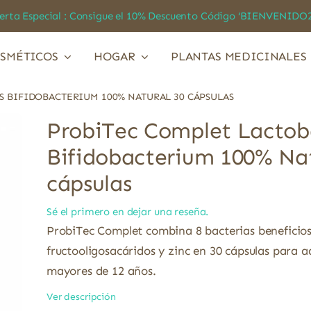
a Especial : Consigue el 10% Descuento Código ‘BIENVEN
SMÉTICOS
HOGAR
PLANTAS MEDICINALES
 BIFIDOBACTERIUM 100% NATURAL 30 CÁPSULAS
ProbiTec Complet Lactoba
Bifidobacterium 100% Nat
cápsulas
Sé el primero en dejar una reseña.
ProbiTec Complet combina 8 bacterias beneficio
fructooligosacáridos y zinc en 30 cápsulas para a
mayores de 12 años.
Ver descripción