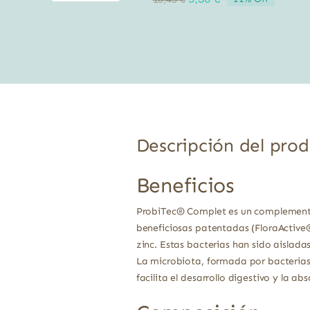
precio
precio
original
actual
era:
es:
10,45 €.
9,30 €.
Descripción del pro
Beneficios
ProbiTec® Complet es un complemento 
beneficiosas patentadas (FloraActive®
zinc. Estas bacterias han sido aislada
La microbiota, formada por bacterias, 
facilita el desarrollo digestivo y la ab