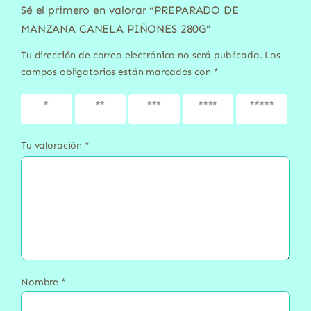
Sé el primero en valorar “PREPARADO DE
MANZANA CANELA PIÑONES 280G”
Tu dirección de correo electrónico no será publicada.
Los
campos obligatorios están marcados con
*
1 de 5
2 de 5
3 de 5
4 de 5
5 de 5
estrellas
estrellas
estrellas
estrellas
estrellas
Tu valoración
*
Nombre
*