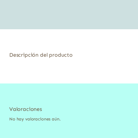
original
actual
era:
es:
5,55 €.
5,00 €.
Descripción del producto
Valoraciones
No hay valoraciones aún.