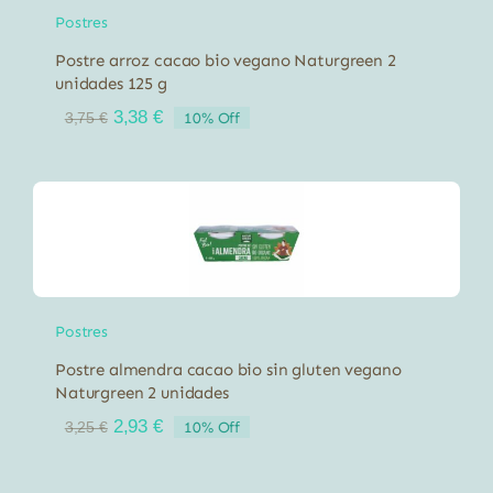
Postres
Postre arroz cacao bio vegano Naturgreen 2
unidades 125 g
El
El
3,38
€
10% Off
3,75
€
precio
precio
original
actual
era:
es:
3,75 €.
3,38 €.
Postres
Postre almendra cacao bio sin gluten vegano
Naturgreen 2 unidades
El
El
2,93
€
10% Off
3,25
€
precio
precio
original
actual
era:
es: