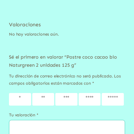
Valoraciones
No hay valoraciones aún.
Sé el primero en valorar “Postre coco cacao bio
Naturgreen 2 unidades 125 g”
Tu dirección de correo electrónico no será publicada.
Los
campos obligatorios están marcados con
*
1 de 5
2 de 5
3 de 5
4 de 5
5 de 5
estrellas
estrellas
estrellas
estrellas
estrellas
Tu valoración
*