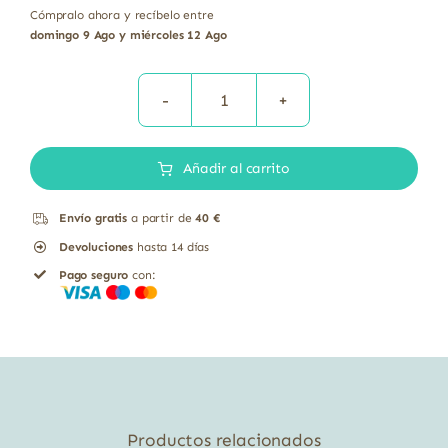
Cómpralo ahora y recíbelo entre
domingo 9 Ago y miércoles 12 Ago
Postre
coco
Añadir al carrito
cacao
bio
Envío gratis
a partir de
40 €
Naturgreen
Devoluciones
hasta 14 días
2
Pago seguro
con:
unidades
125
g
cantidad
Productos relacionados