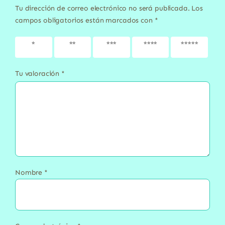
Tu dirección de correo electrónico no será publicada.
Los
campos obligatorios están marcados con
*
1 de 5
2 de 5
3 de 5
4 de 5
5 de 5
estrellas
estrellas
estrellas
estrellas
estrellas
Tu valoración
*
Nombre
*