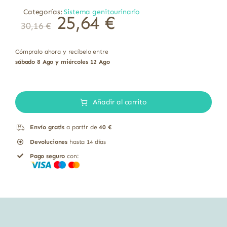
Categorías:
Sistema genitourinario
25,64
€
30,16
€
Cómpralo ahora y recíbelo entre
sábado 8 Ago y miércoles 12 Ago
Pomegranate
Granada
Añadir al carrito
Fruto
Envío gratis
a partir de
40 €
y
Devoluciones
hasta 14 días
Semilla
Pago seguro
con:
Solaray
60
cápsulas
cantidad