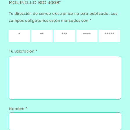
MOLINILLO BIO 40GR”
Tu dirección de correo electrónico no será publicada.
Los
campos obligatorios están marcados con
*
1 de 5
2 de 5
3 de 5
4 de 5
5 de 5
estrellas
estrellas
estrellas
estrellas
estrellas
Tu valoración
*
Nombre
*