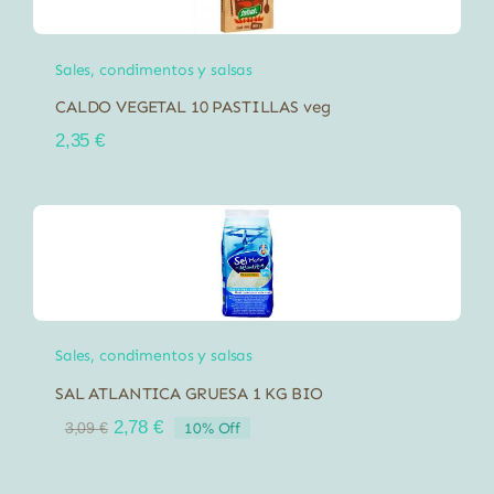
Sales, condimentos y salsas
CALDO VEGETAL 10 PASTILLAS veg
2,35
€
Sales, condimentos y salsas
SAL ATLANTICA GRUESA 1 KG BIO
El
El
2,78
€
10% Off
3,09
€
precio
precio
original
actual
era:
es: