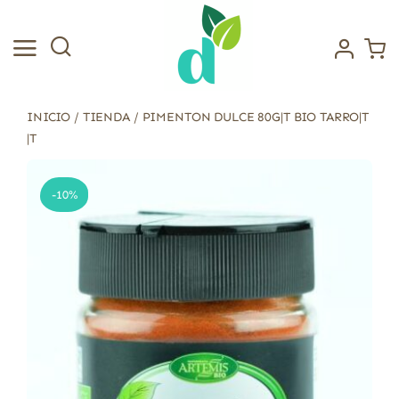
Saltar
al
contenido
INICIO
/
TIENDA
/
PIMENTON DULCE 80G|T BIO TARRO|T
|T
-10%