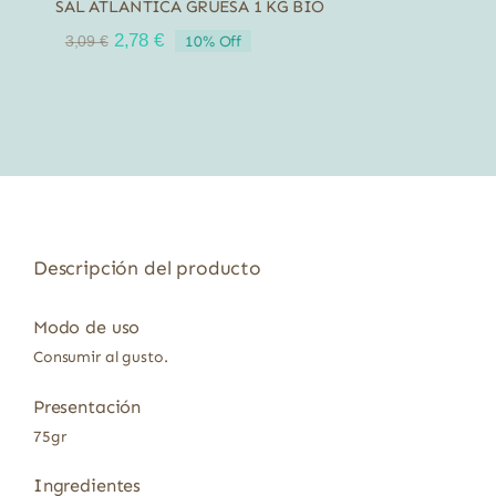
SAL ATLANTICA GRUESA 1 KG BIO
El
El
2,78
€
10% Off
3,09
€
precio
precio
original
actual
era:
es:
3,09 €.
2,78 €.
Descripción del producto
Modo de uso
Consumir al gusto.
Presentación
75gr
Ingredientes