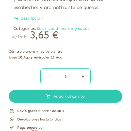
escabeches y aromatizante de quesos.
Ver descripción
Categorías:
Sales, condimentos y salsas
3,65
€
4,05
€
Cómpralo ahora y recíbelo entre
lunes 10 Ago y miércoles 12 Ago
PIMENTON
DULCE
Añadir al carrito
80g|t
Bio
Envío gratis
a partir de
40 €
tarro|t
Devoluciones
hasta 14 días
|t
Pago seguro
con:
cantidad