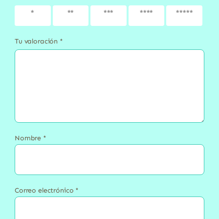
1 de 5
2 de 5
3 de 5
4 de 5
5 de 5
estrellas
estrellas
estrellas
estrellas
estrellas
Tu valoración
*
Nombre
*
Correo electrónico
*