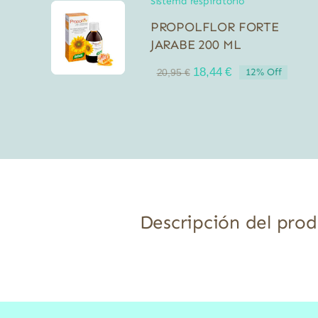
Sistema respiratorio
PROPOLFLOR FORTE
JARABE 200 ML
El
El
18,44
€
12% Off
20,95
€
precio
precio
original
actual
era:
es:
20,95 €.
18,44 €.
Descripción del pro