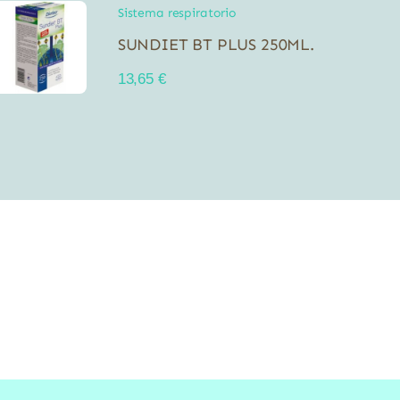
Sistema respiratorio
SUNDIET BT PLUS 250ML.
13,65
€