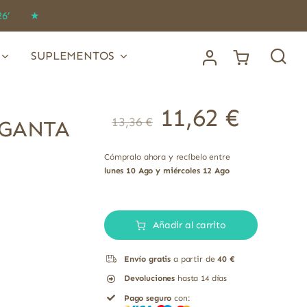
IDO26’ ★
SUPLEMENTOS
11,62
€
13,36
€
RGANTA
Cómpralo ahora y recíbelo entre
lunes 10 Ago y miércoles 12 Ago
PASTILLAS
PARA
Añadir al carrito
LA
Envío gratis
a partir de
40 €
GARGANTA
Devoluciones
hasta 14 días
SABOR
Pago seguro
con:
MENTA