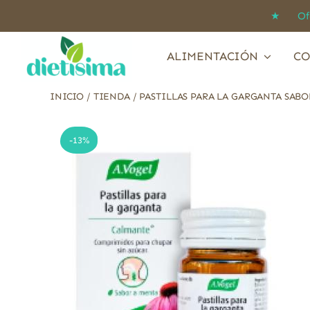
Saltar
★ Ofert
al
contenido
ALIMENTACIÓN
CO
INICIO
/
TIENDA
/
PASTILLAS PARA LA GARGANTA SAB
-13%