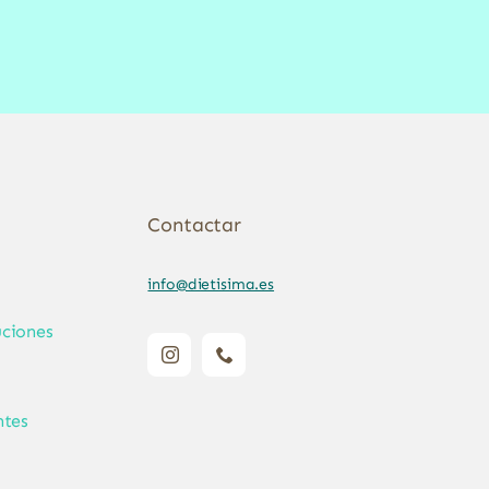
Contactar
info@dietisima.es
ciones
ntes