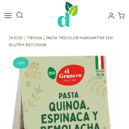
Saltar
al
contenido
INICIO
/
TIENDA
/
PASTA TRICOLOR MARGARITAS SIN
GLUTEN BIO 250GR
-10%