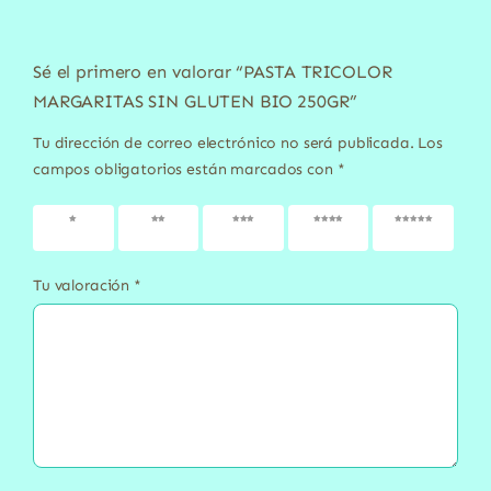
Sé el primero en valorar “PASTA TRICOLOR
MARGARITAS SIN GLUTEN BIO 250GR”
Tu dirección de correo electrónico no será publicada.
Los
campos obligatorios están marcados con
*
1 de 5
2 de 5
3 de 5
4 de 5
5 de 5
estrellas
estrellas
estrellas
estrellas
estrellas
Tu valoración
*