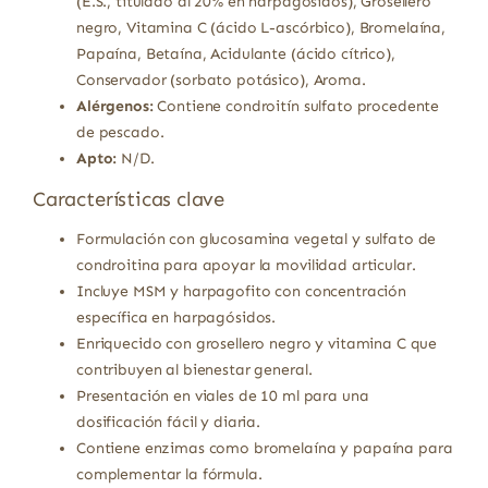
(E.S., titulado al 20% en harpagosidos), Grosellero
negro, Vitamina C (ácido L-ascórbico), Bromelaína,
Papaína, Betaína, Acidulante (ácido cítrico),
Conservador (sorbato potásico), Aroma.
Alérgenos:
Contiene condroitín sulfato procedente
de pescado.
Apto:
N/D.
Características clave
Formulación con glucosamina vegetal y sulfato de
condroitina para apoyar la movilidad articular.
Incluye MSM y harpagofito con concentración
específica en harpagósidos.
Enriquecido con grosellero negro y vitamina C que
contribuyen al bienestar general.
Presentación en viales de 10 ml para una
dosificación fácil y diaria.
Contiene enzimas como bromelaína y papaína para
complementar la fórmula.