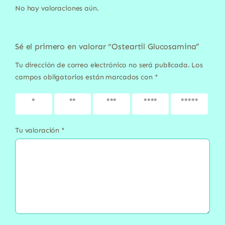
No hay valoraciones aún.
Sé el primero en valorar “Osteartil Glucosamina”
Tu dirección de correo electrónico no será publicada.
Los
campos obligatorios están marcados con
*
1 de 5
2 de 5
3 de 5
4 de 5
5 de 5
estrellas
estrellas
estrellas
estrellas
estrellas
Tu valoración
*