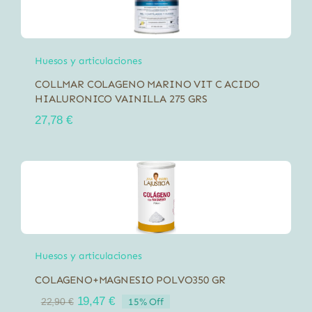
Huesos y articulaciones
COLLMAR COLAGENO MARINO VIT C ACIDO
HIALURONICO VAINILLA 275 GRS
27,78
€
Huesos y articulaciones
COLAGENO+MAGNESIO POLVO350 GR
El
El
19,47
€
15% Off
22,90
€