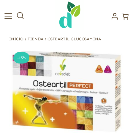
Saltar
al
contenido
INICIO
/
TIENDA
/
OSTEARTIL GLUCOSAMINA
-15%