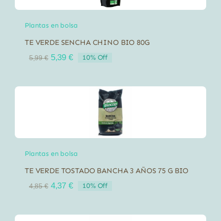
Plantas en bolsa
TE VERDE SENCHA CHINO BIO 80G
El
El
5,39
€
10% Off
5,99
€
precio
precio
original
actual
era:
es:
5,99 €.
5,39 €.
Plantas en bolsa
TE VERDE TOSTADO BANCHA 3 AÑOS 75 G BIO
El
El
4,37
€
10% Off
4,85
€
precio
precio
original
actual
era:
es: