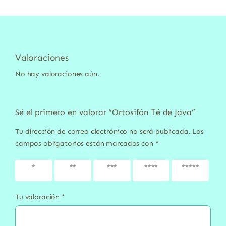
Valoraciones
No hay valoraciones aún.
Sé el primero en valorar “Ortosifón Té de Java”
Tu dirección de correo electrónico no será publicada.
Los
campos obligatorios están marcados con
*
1 de 5
2 de 5
3 de 5
4 de 5
5 de 5
estrellas
estrellas
estrellas
estrellas
estrellas
Tu valoración
*