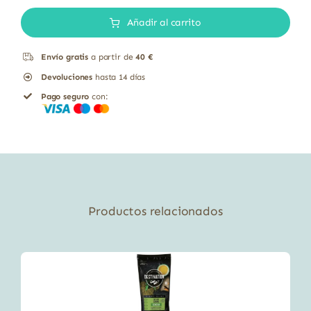
Té
Añadir al carrito
de
Java
Envío gratis
a partir de
40 €
cantidad
Devoluciones
hasta 14 días
Pago seguro
con:
Productos relacionados