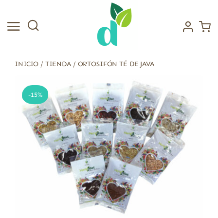
Saltar
al
contenido
INICIO
/
TIENDA
/
ORTOSIFÓN TÉ DE JAVA
-15%