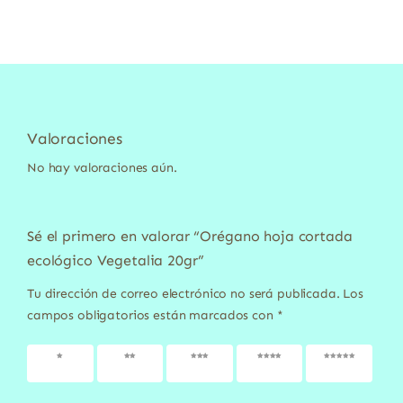
Valoraciones
No hay valoraciones aún.
Sé el primero en valorar “Orégano hoja cortada
ecológico Vegetalia 20gr”
Tu dirección de correo electrónico no será publicada.
Los
campos obligatorios están marcados con
*
1 de 5
2 de 5
3 de 5
4 de 5
5 de 5
estrellas
estrellas
estrellas
estrellas
estrellas