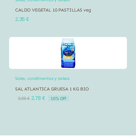
CALDO VEGETAL 10 PASTILLAS veg
2,35
€
Sales, condimentos y salsas
SAL ATLANTICA GRUESA 1 KG BIO
El
El
2,78
€
10% Off
3,09
€
precio
precio
original
actual
era:
es:
3,09 €.
2,78 €.