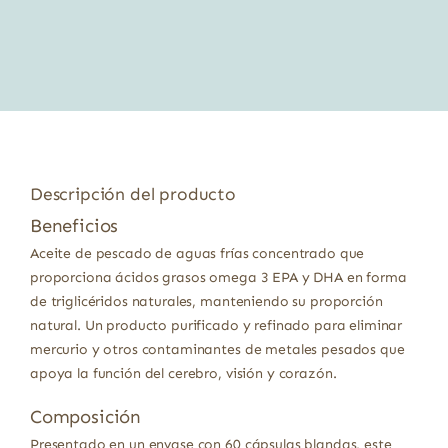
precio
precio
original
actual
era:
es:
17,45 €.
15,18 €.
Descripción del producto
Beneficios
Aceite de pescado de aguas frías concentrado que
proporciona ácidos grasos omega 3 EPA y DHA en forma
de triglicéridos naturales, manteniendo su proporción
natural. Un producto purificado y refinado para eliminar
mercurio y otros contaminantes de metales pesados que
apoya la función del cerebro, visión y corazón.
Composición
Presentado en un envase con 60 cápsulas blandas, este