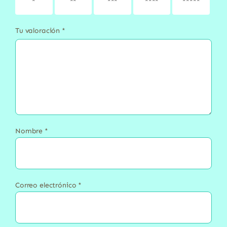
1 de 5
2 de 5
3 de 5
4 de 5
5 de 5
estrellas
estrellas
estrellas
estrellas
estrellas
Tu valoración
*
Nombre
*
Correo electrónico
*