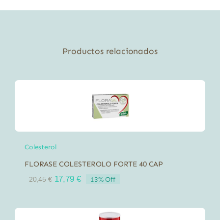
60
Cápsulas
cantidad
Productos relacionados
Colesterol
FLORASE COLESTEROLO FORTE 40 CAP
El
El
17,79
€
13% Off
20,45
€
precio
precio
original
actual
era:
es:
20,45 €.
17,79 €.