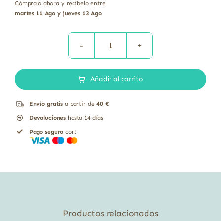
Cómpralo ahora y recíbelo entre
martes 11 Ago y jueves 13 Ago
Oligoviol
I
Añadir al carrito
solución
acuosa
Envío gratis
a partir de
40 €
Nutergia
Devoluciones
hasta 14 días
150
Pago seguro
con:
ml
cantidad
Productos relacionados