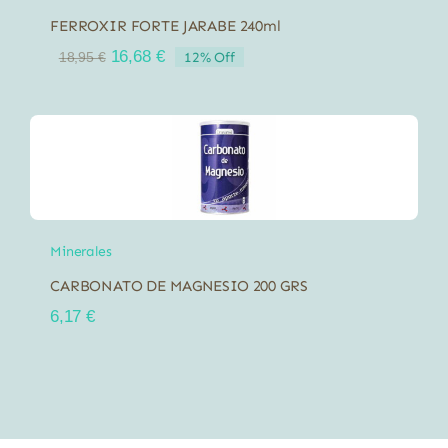
FERROXIR FORTE JARABE 240ml
El
El
16,68
€
12% Off
18,95
€
precio
precio
original
actual
era:
es:
18,95 €.
16,68 €.
Minerales
CARBONATO DE MAGNESIO 200 GRS
6,17
€