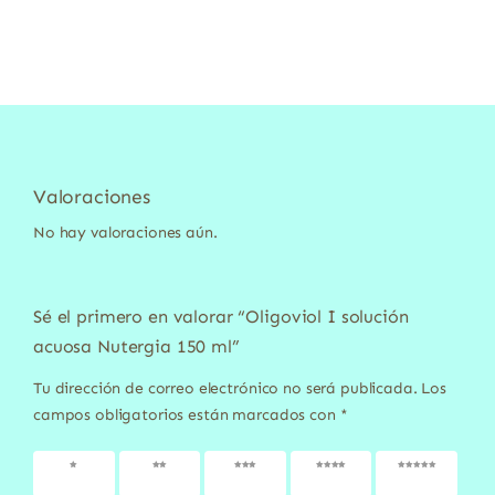
Valoraciones
No hay valoraciones aún.
Sé el primero en valorar “Oligoviol I solución
acuosa Nutergia 150 ml”
Tu dirección de correo electrónico no será publicada.
Los
campos obligatorios están marcados con
*
1 de 5
2 de 5
3 de 5
4 de 5
5 de 5
estrellas
estrellas
estrellas
estrellas
estrellas