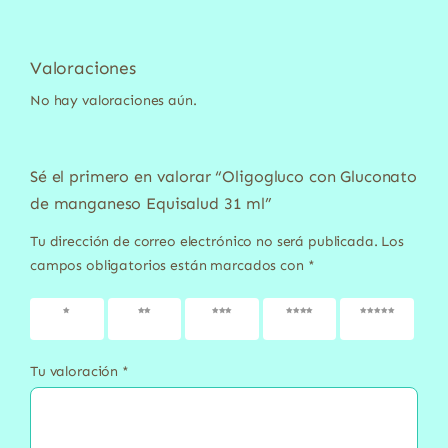
Valoraciones
No hay valoraciones aún.
Sé el primero en valorar “Oligogluco con Gluconato
de manganeso Equisalud 31 ml”
Tu dirección de correo electrónico no será publicada.
Los
campos obligatorios están marcados con
*
1 de 5
2 de 5
3 de 5
4 de 5
5 de 5
estrellas
estrellas
estrellas
estrellas
estrellas
Tu valoración
*