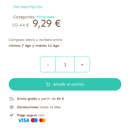
Ver descripción
Categorías:
Minerales
9,29
€
10,44
€
Cómpralo ahora y recíbelo entre
viernes 7 Ago y martes 11 Ago
Oligogluco
con
Añadir al carrito
Gluconato
de
Envío gratis
a partir de
40 €
manganeso
Devoluciones
hasta 14 días
Equisalud
Pago seguro
con:
31
ml