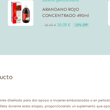
Sistema genitourinario
ARANDANO ROJO
CONCENTRADO 490ml
El
El
16,05
€
13% Off
18,45
€
precio
precio
original
actual
era:
es:
18,45 €.
16,05 €.
ducto
ente diseñada para dar apoyo a mujeres embarazadas o en periodo 
dieta durante estas etapas, proporcionando un suplemento que apor