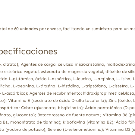
tal de 60 unidades por envase, facilitando un suministro para un m
pecificaciones
 citrato); Agentes de carga: celulosa microcristalina, maltodextrina
o esteárico vegetal, estearato de magnesio vegetal, dióxido de sili
o L-glutámico, ácido L-aspártico, L-leucina, L-arginina, L-lisina, L-f
glicina, L-treonina, L-tirosina, L-histidina, L-triptófano, L-cisteína,
o L-ascórbico); Agentes de recubrimiento: hidroxipropilmetilcelulosa,
o); Vitamina E (succinato de ácido D-alfa tocoferilo); Zinc (óxido, b
aspártico; Cobre (gluconato, bisglicinato); Ácido pantoténico (D-pan
cinato, gluconato); Betacaroteno de fuente natural; Vitamina B6 (pi
 B1, mononitrato de tiamina); Riboflavina (vitamina B2); Ácido fól
do (yoduro de potasio); Selenio (L-selenometionina); Vitamina D2 (e