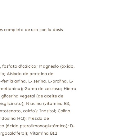
es completo de uso con la dosis
, fosfato dicálcico; Magnesio (óxido,
cio; Aislado de proteína de
enilalanina, L- serina, L-prolina, L-
 L-metionina); Goma de celulosa; Hierro
 glicerina vegetal (de aceite de
isglicinato); Niacina (vitamina B3,
totenato, calcio); Inositol; Colina
ridoxina HCl); Mezcla de
ico (ácido pteroilmonoglutámico); D-
rgocalciferol); Vitamina B12