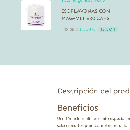
Sistema genitourinario
ISOFLAVONAS CON
MAG+VIT E30 CAPS
El
El
11,09
€
15% Off
13,05
€
precio
precio
original
actual
era:
es:
13,05 €.
11,09 €.
Descripción del pro
Beneficios
Una fórmula multinutriente especialm
seleccionados para complementar la 