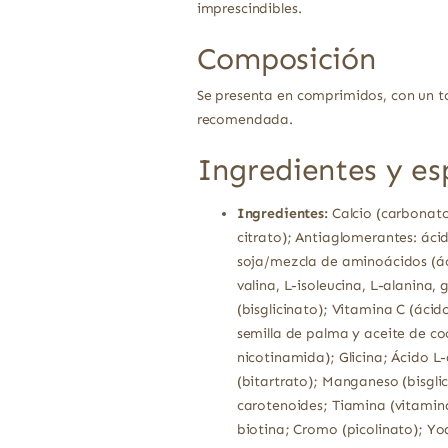
imprescindibles.
Composición
Se presenta en comprimidos, con un to
recomendada.
Ingredientes y es
Ingredientes:
Calcio (carbonato,
citrato); Antiaglomerantes: ácid
soja/mezcla de aminoácidos (ácid
valina, L-isoleucina, L-alanina, 
(bisglicinato); Vitamina C (ácid
semilla de palma y aceite de coc
nicotinamida); Glicina; Ácido L-
(bitartrato); Manganeso (bisgli
carotenoides; Tiamina (vitamina
biotina; Cromo (picolinato); Yo