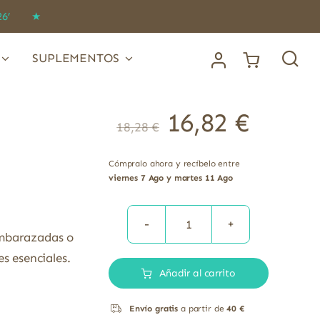
IDO26’ ★
SUPLEMENTOS
16,82
€
18,28
€
Cómpralo ahora y recíbelo entre
viernes 7 Ago y martes 11 Ago
Nutrientes
embarazadas o
Prenatales
s esenciales.
Añadir al carrito
multinutrientes
Solgar
Envío gratis
a partir de
40 €
60