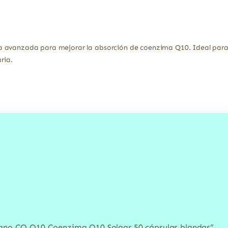
a avanzada para mejorar la absorción de coenzima Q10. Ideal para
ria.
 Nano CQ Q10 Coenzima Q10 Solgar 50 cápsulas blandas”