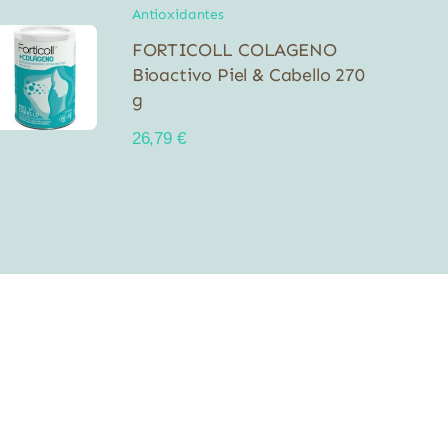
Antioxidantes
FORTICOLL COLAGENO
Bioactivo Piel & Cabello 270
g
26,79
€