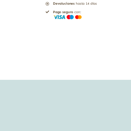
Devoluciones
hasta 14 días
Q10
Pago seguro
con:
Solgar
50
cápsulas
blandas
cantidad