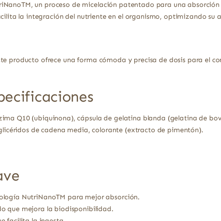
riNanoTM, un proceso de micelación patentado para una absorción
acilita la integración del nutriente en el organismo, optimizando su
te producto ofrece una forma cómoda y precisa de dosis para el con
pecificaciones
ma Q10 (ubiquinona), cápsula de gelatina blanda (gelatina de bovin
iglicéridos de cadena media, colorante (extracto de pimentón).
ave
ología NutriNanoTM para mejor absorción.
o que mejora la biodisponibilidad.
 facilita la ingesta.