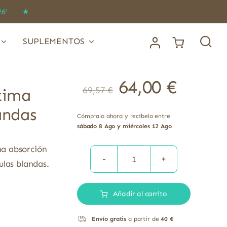
IDO26’ ★
SUPLEMENTOS
64,00
€
69,57
€
zima
andas
Cómpralo ahora y recíbelo entre
sábado 8 Ago y miércoles 12 Ago
a absorción
ulas blandas.
Nutri
Nano
Añadir al carrito
CQ
Q10
Envío gratis
a partir de
40 €
Coenzima