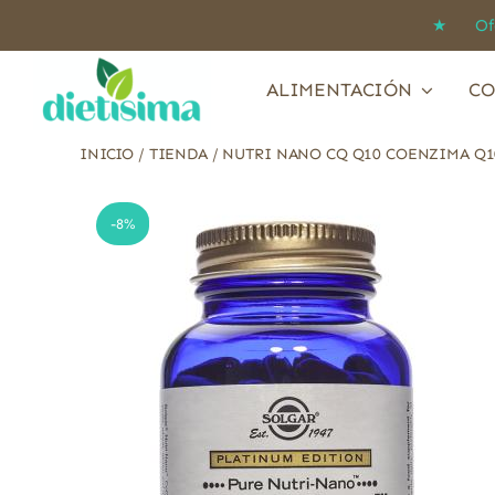
Saltar
★ Ofert
al
contenido
ALIMENTACIÓN
CO
INICIO
/
TIENDA
/
NUTRI NANO CQ Q10 COENZIMA Q10
-8%