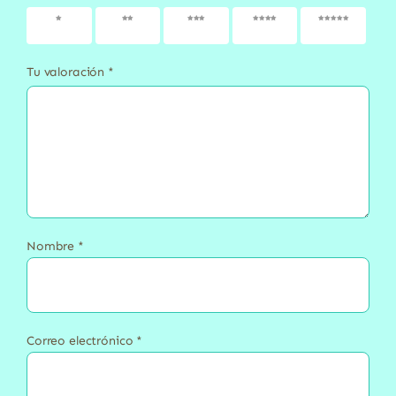
1 de 5
2 de 5
3 de 5
4 de 5
5 de 5
estrellas
estrellas
estrellas
estrellas
estrellas
Tu valoración
*
Nombre
*
Correo electrónico
*