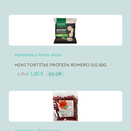
Aperitivos y frutos secos
MINI TORTITAS PROTEIN ROMERO S/G 50G
El
El
1,65
€
6% Off
1,75
€
precio
precio
original
actual
era:
es:
1,75 €.
1,65 €.
Aperitivos y frutos secos