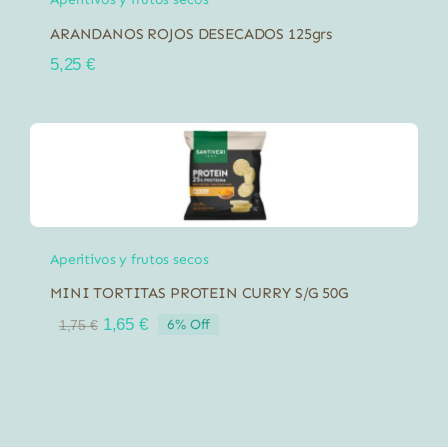
ARANDANOS ROJOS DESECADOS 125grs
5,25
€
Aperitivos y frutos secos
MINI TORTITAS PROTEIN CURRY S/G 50G
El
El
1,65
€
6% Off
1,75
€
precio
precio
original
actual
era:
es:
1,75 €.
1,65 €.