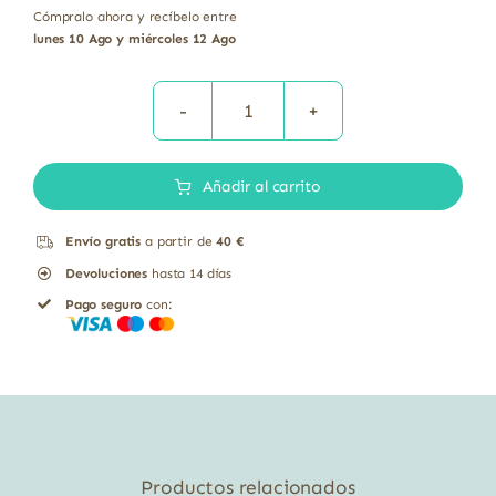
Cómpralo ahora y recíbelo entre
lunes 10 Ago y miércoles 12 Ago
Nachos
Trigo
Añadir al carrito
Sarraceno
Amaranto
Envío gratis
a partir de
40 €
Quinoa
Devoluciones
hasta 14 días
sin
Pago seguro
con:
gluten
Sol
Natural
80
gr
cantidad
Productos relacionados