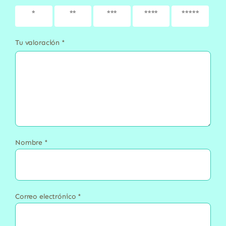
1 de 5
2 de 5
3 de 5
4 de 5
5 de 5
estrellas
estrellas
estrellas
estrellas
estrellas
Tu valoración
*
Nombre
*
Correo electrónico
*