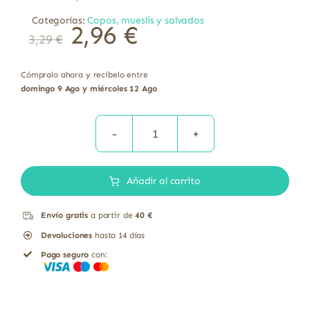
Categorías:
Copos, mueslis y salvados
2,96
€
3,29
€
Cómpralo ahora y recíbelo entre
domingo 9 Ago y miércoles 12 Ago
Muesli
frutas
Añadir al carrito
copos
avena
Envío gratis
a partir de
40 €
trigo
Devoluciones
hasta 14 días
sin
Pago seguro
con:
gluten
bio
El