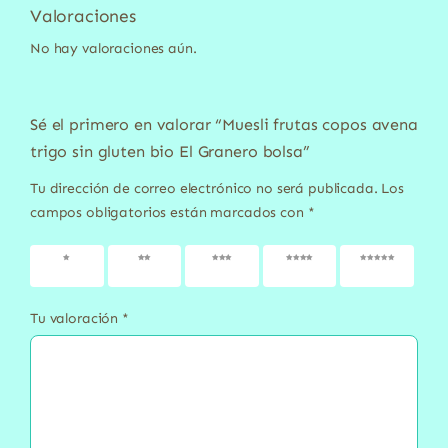
Valoraciones
No hay valoraciones aún.
Sé el primero en valorar “Muesli frutas copos avena
trigo sin gluten bio El Granero bolsa”
Tu dirección de correo electrónico no será publicada.
Los
campos obligatorios están marcados con
*
1 de 5
2 de 5
3 de 5
4 de 5
5 de 5
estrellas
estrellas
estrellas
estrellas
estrellas
Tu valoración
*