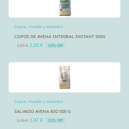
Copos, mueslis y salvados
COPOS DE AVENA INTEGRAL INSTANT 500G
El
El
2,33
€
10% Off
2,59
€
precio
precio
original
actual
era:
es:
2,59 €.
2,33 €.
Copos, mueslis y salvados
SALVADO AVENA BIO 500 G
El
El
1,97
€
10% Off
2,19
€
precio
precio