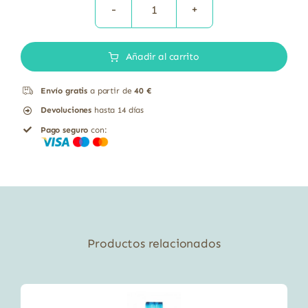
Muesli
con
Añadir al carrito
copos
de
Envío gratis
a partir de
40 €
avena
Devoluciones
hasta 14 días
integral
Pago seguro
con:
sin
gluten
bio
El
Granero
bolsa
Productos relacionados
cantidad