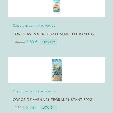
Copos, mueslis y salvados
COPOS AVENA INTEGRAL SUPREM BIO 500 G
El
El
2,60
€
10% Off
2,89
€
precio
precio
original
actual
era:
es:
2,89 €.
2,60 €.
Copos, mueslis y salvados
COPOS DE AVENA INTEGRAL INSTANT 500G
El
El
2,33
€
10% Off
2,59
€
precio
precio