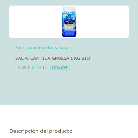
Sales, condimentos y salsas
SAL ATLANTICA GRUESA 1 KG BIO
El
El
2,78
€
10% Off
3,09
€
precio
precio
original
actual
era:
es:
3,09 €.
2,78 €.
Descripción del producto