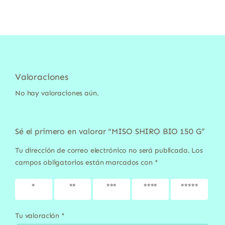
Valoraciones
No hay valoraciones aún.
Sé el primero en valorar “MISO SHIRO BIO 150 G”
Tu dirección de correo electrónico no será publicada.
Los
campos obligatorios están marcados con
*
1 de 5
2 de 5
3 de 5
4 de 5
5 de 5
estrellas
estrellas
estrellas
estrellas
estrellas
Tu valoración
*