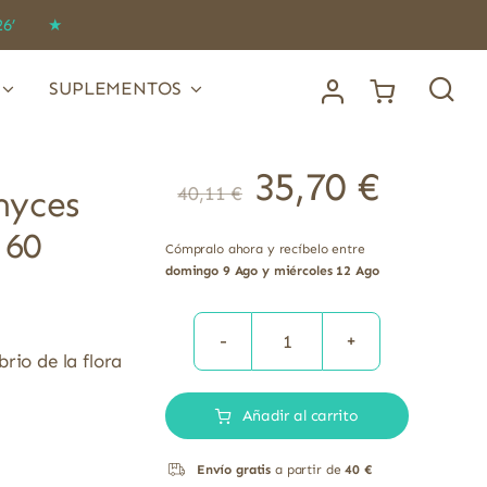
IDO26’ ★
SUPLEMENTOS
35,70
€
40,11
€
myces
 60
Cómpralo ahora y recíbelo entre
domingo 9 Ago y miércoles 12 Ago
Microbiota
rio de la flora
con
Añadir al carrito
Saccharomyces
Boulardii
Envío gratis
a partir de
40 €
y