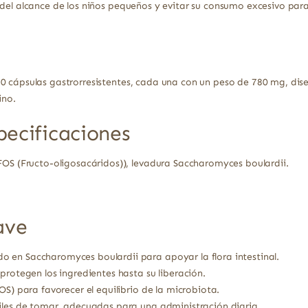
 del alcance de los niños pequeños y evitar su consumo excesivo para
0 cápsulas gastrorresistentes, cada una con un peso de 780 mg, dis
ino.
pecificaciones
FOS (Fructo-oligosacáridos)), levadura Saccharomyces boulardii.
ave
 en Saccharomyces boulardii para apoyar la flora intestinal.
protegen los ingredientes hasta su liberación.
OS) para favorecer el equilibrio de la microbiota.
iles de tomar, adecuadas para una administración diaria.