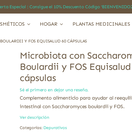
a Especial : Consigue el 10% Descuento Código ‘BIENVEN
SMÉTICOS
HOGAR
PLANTAS MEDICINALES
OULARDII Y FOS EQUISALUD 60 CÁPSULAS
Microbiota con Saccharo
Boulardii y FOS Equisalud
cápsulas
Sé el primero en dejar una reseña.
Complemento alimenticio para ayudar al reequilib
intestinal con Saccharomyces boulardii y FOS.
Ver descripción
Categorías:
Depurativos