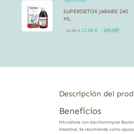
Depurativos
SUPERDETOX JARABE 240
ML
El
El
12,86
€
14% Off
14,95
€
precio
precio
original
actual
era:
es:
14,95 €.
12,86 €.
Descripción del pro
Beneficios
Microbiota con Saccharomyces Boulardi
intestinal. Se recomienda como apoyo 