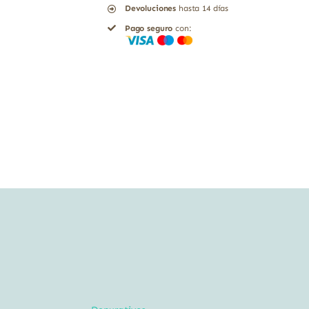
Devoluciones
hasta 14 días
FOS
Pago seguro
con:
Equisalud
60
cápsulas
cantidad