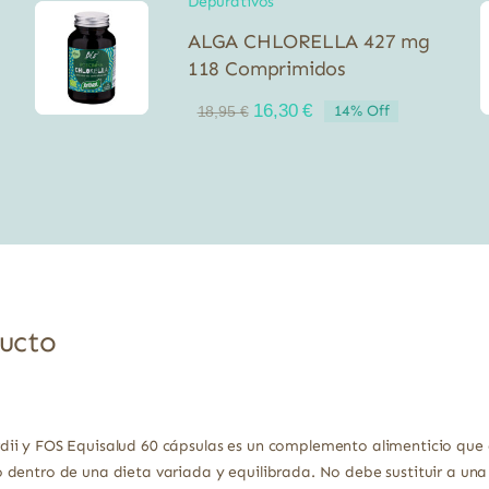
Depurativos
ALGA CHLORELLA 427 mg
118 Comprimidos
El
El
16,30
€
14% Off
18,95
€
precio
precio
original
actual
era:
es:
18,95 €.
16,30 €.
ducto
i y FOS Equisalud 60 cápsulas es un complemento alimenticio que ay
dentro de una dieta variada y equilibrada. No debe sustituir a una 