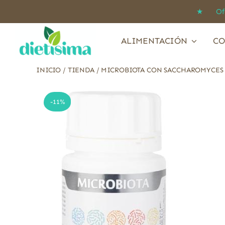
Saltar
★ Ofert
al
contenido
ALIMENTACIÓN
CO
INICIO
/
TIENDA
/
MICROBIOTA CON SACCHAROMYCES B
-11%