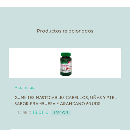
Terra
70
Cápsulas
cantidad
Productos relacionados
Vitaminas
GUMMIES MASTICABLES CABELLOS, UÑAS Y PIEL
SABOR FRAMBUESA Y ARANDANO 60 UDS
El
El
13,01
€
13% Off
14,95
€
precio
precio
original
actual
era:
es: