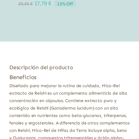
El
El
17,79
€
13% Off
20,45
€
precio
precio
original
actual
era:
es:
20,45 €.
17,79 €.
Descripción del producto
Beneficios
Diseñado para mejorar la rutina de cuidado, Mico-Rei
extracto de Reishi es un complemento alimenticio de alta
concentración en cápsulas. Contiene extracto puro y
ecológico de Reishi (Ganoderma lucidum) con un alto
contenido en nutrientes como beta-glucanos, triterpenos,
fenoles y ergosteroles. A diferencia de otros complementos
con Reishi, Mico-Rei de Hifas da Terra incluye alpha, beta
y D-glucanos, compuestos triterpenoides y ácido alpha-