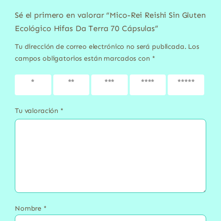
Sé el primero en valorar “Mico-Rei Reishi Sin Gluten
Ecológico Hifas Da Terra 70 Cápsulas”
Tu dirección de correo electrónico no será publicada.
Los
campos obligatorios están marcados con
*
1 de 5
2 de 5
3 de 5
4 de 5
5 de 5
estrellas
estrellas
estrellas
estrellas
estrellas
Tu valoración
*
Nombre
*