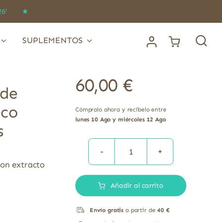
IDO26’ ★
SUPLEMENTOS
60,00
€
 de
ico
Cómpralo ahora y recíbelo entre
lunes 10 Ago y miércoles 12 Ago
s
Mico-
con extracto
Corio
Añadir al carrito
extracto
puro
Envío gratis
a partir de
40 €
de