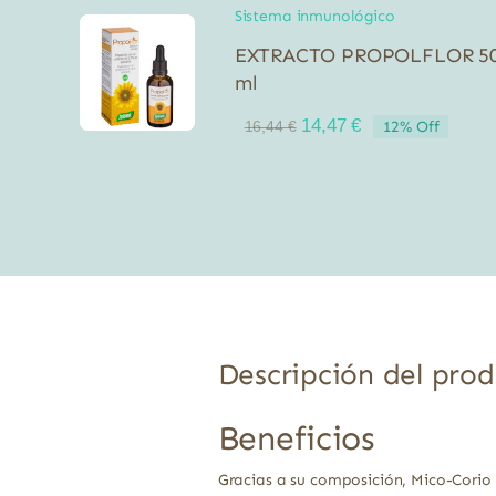
Sistema inmunológico
EXTRACTO PROPOLFLOR 5
ml
El
El
14,47
€
12% Off
16,44
€
precio
precio
original
actual
era:
es:
16,44 €.
14,47 €.
Descripción del pro
Beneficios
Gracias a su composición, Mico-Corio 