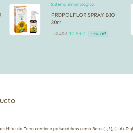
Sistema inmunológico
0
PROPOLFLOR SPRAY BIO
30ml
El
El
10,96
€
12% Off
12,45
€
precio
precio
original
actual
era:
es:
12,45 €.
10,96 €.
ducto
de Hifas da Terra contiene polisacáridos como Beta-(1,3), (1-6)-D g