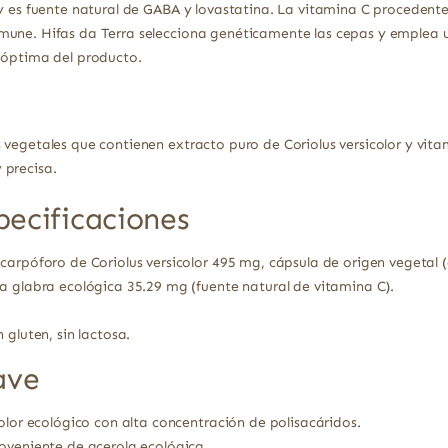
 y es fuente natural de GABA y lovastatina. La vitamina C procedente
mune. Hifas da Terra selecciona genéticamente las cepas y emplea 
 óptima del producto.
 vegetales que contienen extracto puro de Coriolus versicolor y vit
 precisa.
pecificaciones
carpóforo de Coriolus versicolor 495 mg, cápsula de origen vegetal
a glabra ecológica 35.29 mg (fuente natural de vitamina C).
 gluten, sin lactosa.
ave
olor ecológico con alta concentración de polisacáridos.
oveniente de acerola ecológica.