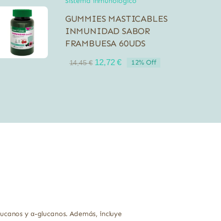
Sistema inmunológico
GUMMIES MASTICABLES
INMUNIDAD SABOR
FRAMBUESA 60UDS
El
El
12,72
€
12% Off
14,45
€
precio
precio
original
actual
era:
es:
14,45 €.
12,72 €.
lucanos y α-glucanos. Además, incluye