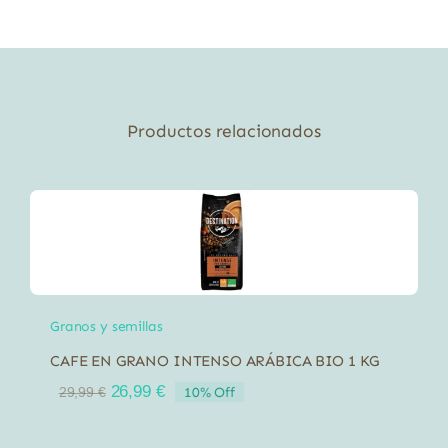
amapola
nutritiva
bio
NaturGreen
225
Productos relacionados
gr
cantidad
Granos y semillas
CAFE EN GRANO INTENSO ARÁBICA BIO 1 KG
El
El
26,99
€
10% Off
29,99
€
precio
precio
original
actual