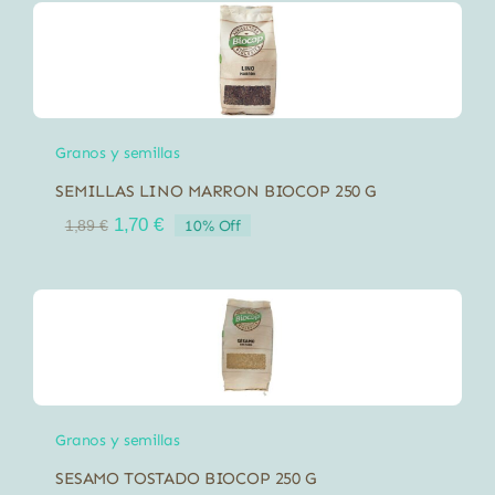
era:
es:
29,99 €.
26,99 €.
Granos y semillas
SEMILLAS LINO MARRON BIOCOP 250 G
El
El
1,70
€
10% Off
1,89
€
precio
precio
original
actual
era:
es:
1,89 €.
1,70 €.
Granos y semillas
SESAMO TOSTADO BIOCOP 250 G