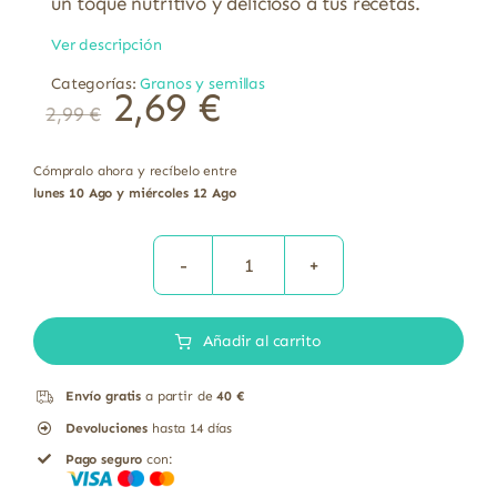
un toque nutritivo y delicioso a tus recetas.
Ver descripción
Categorías:
Granos y semillas
2,69
€
2,99
€
Cómpralo ahora y recíbelo entre
lunes 10 Ago y miércoles 12 Ago
Mezcla
6
Añadir al carrito
semillas
girasol
Envío gratis
a partir de
40 €
sésamo
Devoluciones
hasta 14 días
calabaza
Pago seguro
con:
lino