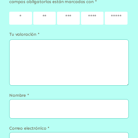
campos obligatorios están marcados con
*
1 de 5
2 de 5
3 de 5
4 de 5
5 de 5
estrellas
estrellas
estrellas
estrellas
estrellas
Tu valoración
*
Nombre
*
Correo electrónico
*