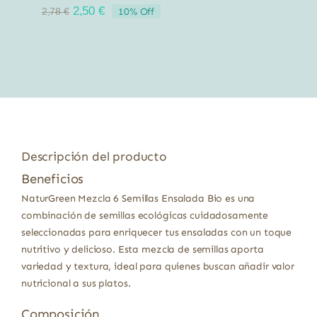
El
El
2,50
€
10% Off
2,78
€
precio
precio
original
actual
era:
es:
2,78 €.
2,50 €.
Descripción del producto
Beneficios
NaturGreen Mezcla 6 Semillas Ensalada Bio es una
combinación de semillas ecológicas cuidadosamente
seleccionadas para enriquecer tus ensaladas con un toque
nutritivo y delicioso. Esta mezcla de semillas aporta
variedad y textura, ideal para quienes buscan añadir valor
nutricional a sus platos.
Composición