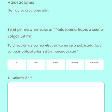
Valoraciones
No hay valoraciones aún.
Sé el primero en valorar “Melatonina líquida sueño
Solgar 59 ml”
Tu dirección de correo electrónico no será publicada.
Los
campos obligatorios están marcados con
*
1 de 5
2 de 5
3 de 5
4 de 5
5 de 5
estrellas
estrellas
estrellas
estrellas
estrellas
Tu valoración
*