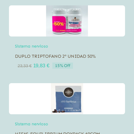
Sistema nervioso
DUPLO TRIPTOFANO 2ª UNIDAD 50%
El
El
19,83
€
15% Off
23,33
€
precio
precio
original
actual
era:
es:
23,33 €.
19,83 €.
Sistema nervioso