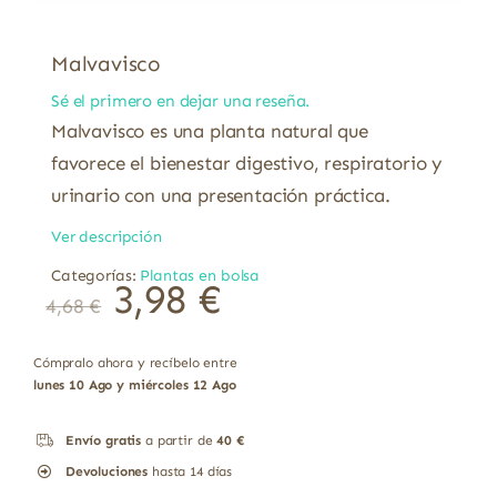
Malvavisco
Sé el primero en dejar una reseña.
Malvavisco es una planta natural que
favorece el bienestar digestivo, respiratorio y
urinario con una presentación práctica.
Ver descripción
Categorías:
Plantas en bolsa
El
El
3,98
€
4,68
€
precio
precio
original
actual
era:
es:
4,68 €.
3,98 €.
Cómpralo ahora y recíbelo entre
lunes 10 Ago y miércoles 12 Ago
Envío gratis
a partir de
40 €
Devoluciones
hasta 14 días