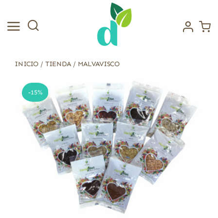
Saltar
al
contenido
INICIO
/
TIENDA
/
MALVAVISCO
-15%