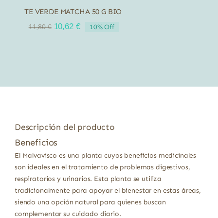
TE VERDE MATCHA 50 G BIO
El
El
10,62
€
10% Off
11,80
€
precio
precio
original
actual
era:
es:
11,80 €.
10,62 €.
Descripción del producto
Beneficios
El Malvavisco es una planta cuyos beneficios medicinales
son ideales en el tratamiento de problemas digestivos,
respiratorios y urinarios. Esta planta se utiliza
tradicionalmente para apoyar el bienestar en estas áreas,
siendo una opción natural para quienes buscan
complementar su cuidado diario.