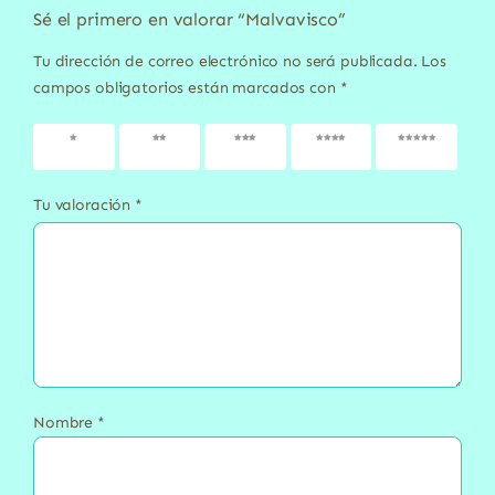
Sé el primero en valorar “Malvavisco”
Tu dirección de correo electrónico no será publicada.
Los
campos obligatorios están marcados con
*
1 de 5
2 de 5
3 de 5
4 de 5
5 de 5
estrellas
estrellas
estrellas
estrellas
estrellas
Tu valoración
*
Nombre
*