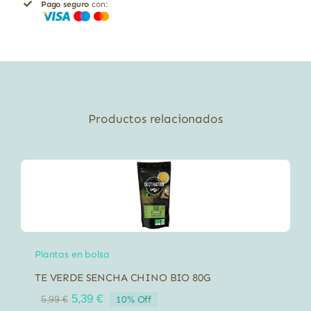
Pago seguro
con:
Productos relacionados
Plantas en bolsa
TE VERDE SENCHA CHINO BIO 80G
El
El
5,39
€
10% Off
5,99
€