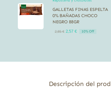
Repostería y chocolates
GALLETAS FINAS ESPELTA
0% BAÑADAS CHOCO
NEGRO 88GR
El
El
2,57
€
10% Off
2,85
€
precio
precio
original
actual
era:
es:
2,85 €.
2,57 €.
Descripción del pro