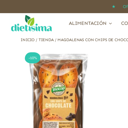
Saltar
★ Ofert
al
contenido
ALIMENTACIÓN
CO
INICIO
/
TIENDA
/
MAGDALENAS CON CHIPS DE CHOCO
-10%