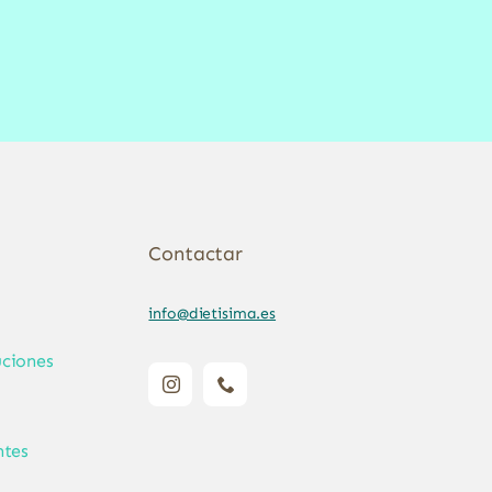
Contactar
info@dietisima.es
ciones
ntes