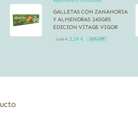
Repostería y chocolates
GALLETAS CON ZANAHORIA
Y ALMENDRAS 240GRS
EDICION VITAGE VIGOR
El
El
2,24
€
10% Off
2,49
€
precio
precio
original
actual
era:
es:
2,49 €.
2,24 €.
ducto