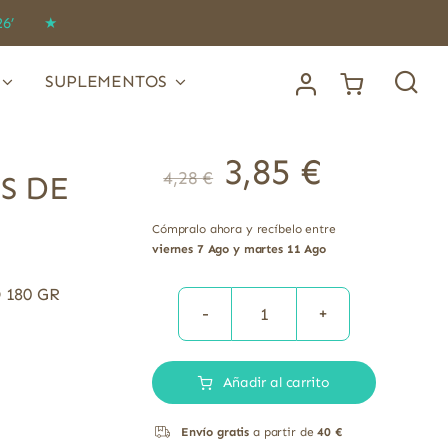
IDO26’ ★
SUPLEMENTOS
3,85
€
4,28
€
S DE
Cómpralo ahora y recíbelo entre
viernes 7 Ago y martes 11 Ago
180 GR
MAGDALENAS
CON
Añadir al carrito
CHIPS
DE
Envío gratis
a partir de
40 €
CHOCOLATE