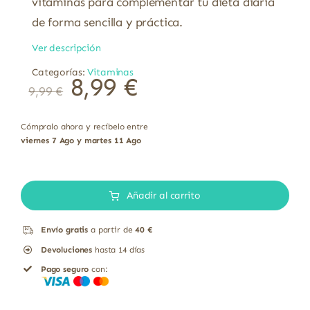
vitaminas para complementar tu dieta diaria
de forma sencilla y práctica.
Ver descripción
Categorías:
Vitaminas
8,99
€
9,99
€
Cómpralo ahora y recíbelo entre
viernes 7 Ago y martes 11 Ago
Levadura
de
Añadir al carrito
cerveza
Envío gratis
a partir de
40 €
polvo
Devoluciones
hasta 14 días
vitaminas
Pago seguro
con:
contiene
gluten