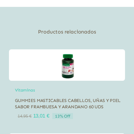
El
Granero
500
comprimidos
Productos relacionados
cantidad
Vitaminas
GUMMIES MASTICABLES CABELLOS, UÑAS Y PIEL
SABOR FRAMBUESA Y ARANDANO 60 UDS
El
El
13,01
€
13% Off
14,95
€
precio
precio
original
actual
era:
es: