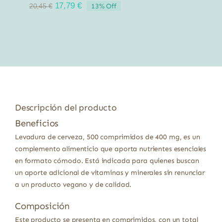
El
El
17,79
€
13% Off
20,45
€
precio
precio
original
actual
era:
es:
20,45 €.
17,79 €.
Descripción del producto
Beneficios
Levadura de cerveza, 500 comprimidos de 400 mg, es un
complemento alimenticio que aporta nutrientes esenciales
en formato cómodo. Está indicada para quienes buscan
un aporte adicional de vitaminas y minerales sin renunciar
a un producto vegano y de calidad.
Composición
Este producto se presenta en comprimidos, con un total