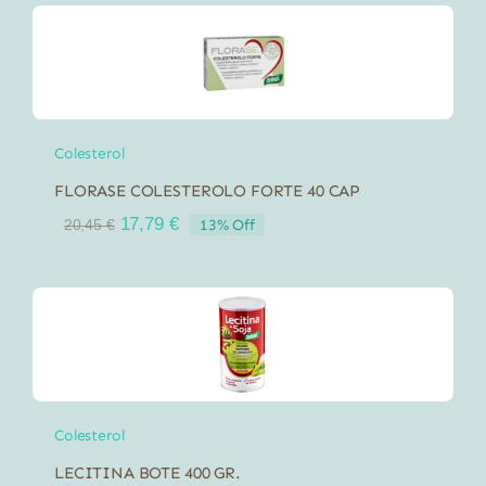
Colesterol
FLORASE COLESTEROLO FORTE 40 CAP
El
El
17,79
€
13% Off
20,45
€
precio
precio
original
actual
era:
es:
20,45 €.
17,79 €.
Colesterol
LECITINA BOTE 400 GR.