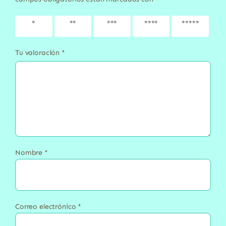
1 de 5
2 de 5
3 de 5
4 de 5
5 de 5
estrellas
estrellas
estrellas
estrellas
estrellas
Tu valoración
*
Nombre
*
Correo electrónico
*