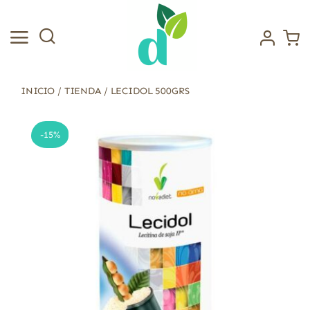
Saltar
al
contenido
INICIO
/
TIENDA
/
LECIDOL 500GRS
-15%