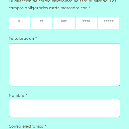
Tu dirección de correo electrónico no será publicada.
Los
campos obligatorios están marcados con
*
1 de 5
2 de 5
3 de 5
4 de 5
5 de 5
estrellas
estrellas
estrellas
estrellas
estrellas
Tu valoración
*
Nombre
*
Correo electrónico
*