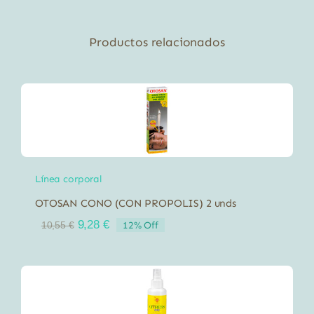
cantidad
Productos relacionados
Línea corporal
OTOSAN CONO (CON PROPOLIS) 2 unds
El
El
9,28
€
12% Off
10,55
€
precio
precio
original
actual
era:
es:
10,55 €.
9,28 €.