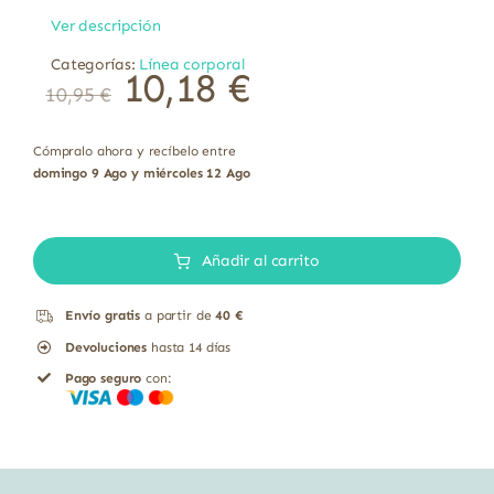
Ver descripción
Categorías:
Línea corporal
10,18
€
10,95
€
Cómpralo ahora y recíbelo entre
domingo 9 Ago y miércoles 12 Ago
Leche
Corporal
Añadir al carrito
Citrus
Envío gratis
a partir de
40 €
Aloe
Devoluciones
hasta 14 días
Vera
Pago seguro
con:
Ácido
Hialurónico
Weleda
250ml