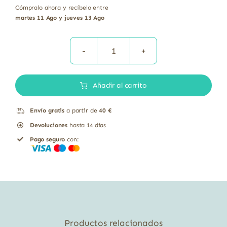
Cómpralo ahora y recíbelo entre
martes 11 Ago y jueves 13 Ago
Láminas
lasaña
Añadir al carrito
harina
de
Envío gratis
a partir de
40 €
maíz
Devoluciones
hasta 14 días
y
Pago seguro
con:
arroz
sin
gluten
bio
El
Granero
Productos relacionados