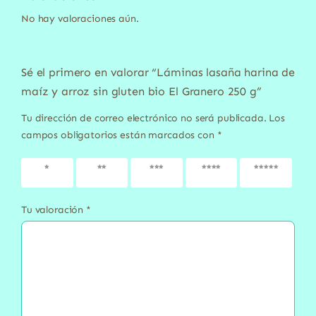
No hay valoraciones aún.
Sé el primero en valorar “Láminas lasaña harina de
maíz y arroz sin gluten bio El Granero 250 g”
Tu dirección de correo electrónico no será publicada.
Los
campos obligatorios están marcados con
*
1 de 5
2 de 5
3 de 5
4 de 5
5 de 5
estrellas
estrellas
estrellas
estrellas
estrellas
Tu valoración
*