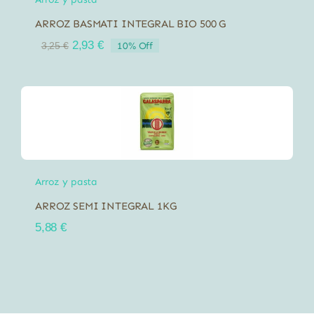
ARROZ BASMATI INTEGRAL BIO 500 G
El
El
2,93
€
10% Off
3,25
€
precio
precio
original
actual
era:
es:
3,25 €.
2,93 €.
Arroz y pasta
ARROZ SEMI INTEGRAL 1KG
5,88
€