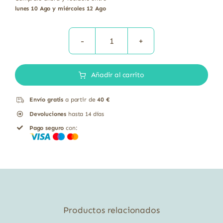
lunes 10 Ago y miércoles 12 Ago
L-
Lisina
Añadir al carrito
Solaray
60
Envío gratis
a partir de
40 €
cápsulas
Devoluciones
hasta 14 días
cantidad
Pago seguro
con:
Productos relacionados