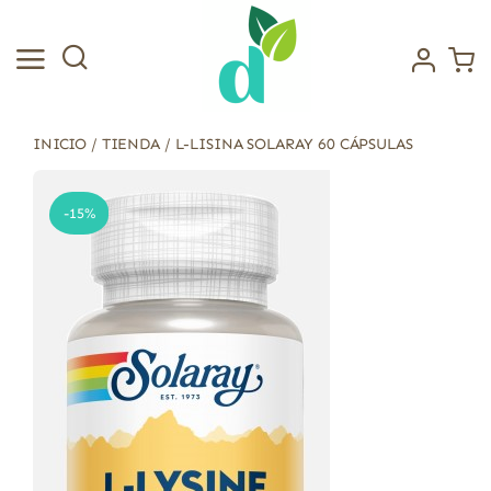
Saltar
al
contenido
INICIO
/
TIENDA
/
L-LISINA SOLARAY 60 CÁPSULAS
-15%