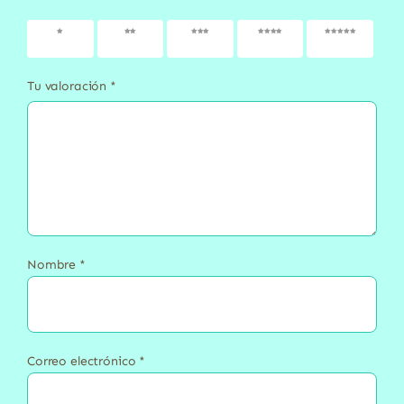
1 de 5
2 de 5
3 de 5
4 de 5
5 de 5
estrellas
estrellas
estrellas
estrellas
estrellas
Tu valoración
*
Nombre
*
Correo electrónico
*