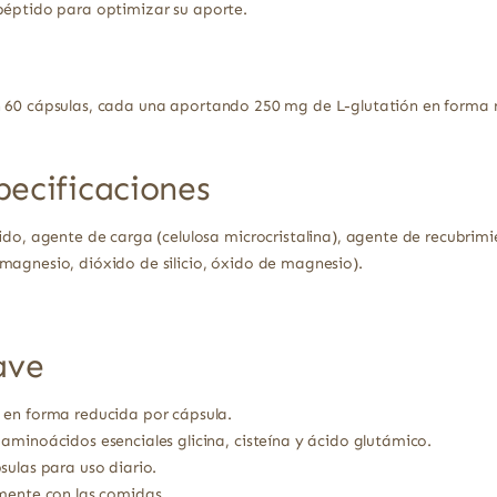
péptido para optimizar su aporte.
n 60 cápsulas, cada una aportando 250 mg de L-glutatión en forma r
pecificaciones
do, agente de carga (celulosa microcristalina), agente de recubrimie
agnesio, dióxido de silicio, óxido de magnesio).
ave
 en forma reducida por cápsula.
aminoácidos esenciales glicina, cisteína y ácido glutámico.
sulas para uso diario.
mente con las comidas.