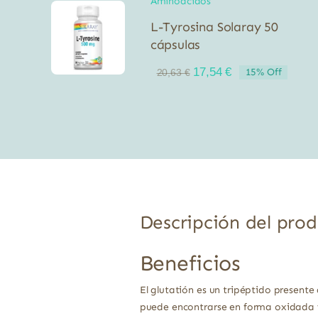
Aminoácidos
L-Tyrosina Solaray 50
cápsulas
El
El
17,54
€
15% Off
20,63
€
precio
precio
original
actual
era:
es:
20,63 €.
17,54 €.
Descripción del pro
Beneficios
El glutatión es un tripéptido present
puede encontrarse en forma oxidada y