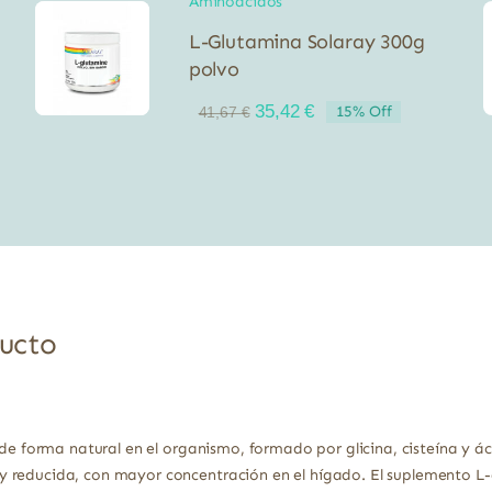
Aminoácidos
L-Glutamina Solaray 300g
polvo
El
El
35,42
€
15% Off
41,67
€
precio
precio
original
actual
era:
es:
41,67 €.
35,42 €.
ducto
e de forma natural en el organismo, formado por glicina, cisteína y 
 reducida, con mayor concentración en el hígado. El suplemento L-