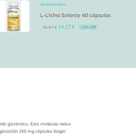
Aminoácidos
L-Lisina Solaray 60 cápsulas
El
El
14,17
€
15% Off
16,67
€
precio
precio
original
actual
era:
es:
16,67 €.
14,17 €.
ácido glutámico. Esta molécula redox
glutatión 250 mg cápsulas Solgar