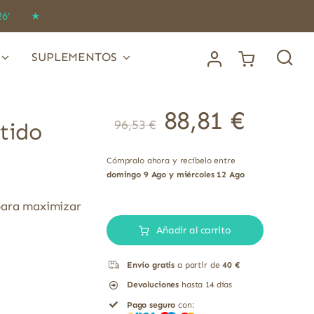
IDO26’ ★
SUPLEMENTOS
88,81
€
96,53
€
tido
Cómpralo ahora y recíbelo entre
domingo 9 Ago y miércoles 12 Ago
para maximizar
L-
glutatión
Añadir al carrito
250
Envío gratis
a partir de
40 €
mg
Devoluciones
hasta 14 días
tripéptido
Pago seguro
con:
Solgar