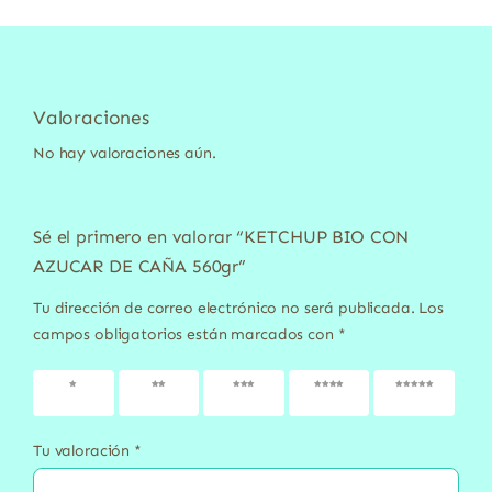
Valoraciones
No hay valoraciones aún.
Sé el primero en valorar “KETCHUP BIO CON
AZUCAR DE CAÑA 560gr”
Tu dirección de correo electrónico no será publicada.
Los
campos obligatorios están marcados con
*
1 de 5
2 de 5
3 de 5
4 de 5
5 de 5
estrellas
estrellas
estrellas
estrellas
estrellas
Tu valoración
*