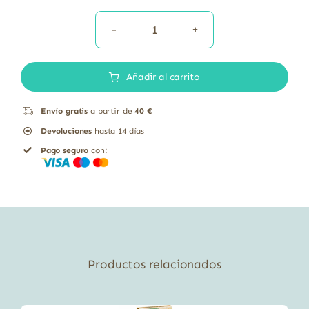
KETCHUP
BIO
Añadir al carrito
CON
AZUCAR
Envío gratis
a partir de
40 €
DE
Devoluciones
hasta 14 días
CAÑA
Pago seguro
con:
560gr
cantidad
Productos relacionados