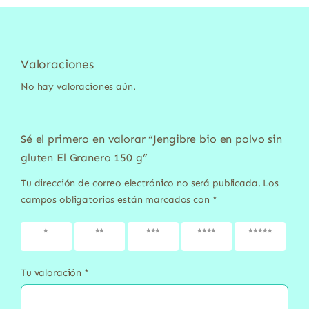
Valoraciones
No hay valoraciones aún.
Sé el primero en valorar “Jengibre bio en polvo sin
gluten El Granero 150 g”
Tu dirección de correo electrónico no será publicada.
Los
campos obligatorios están marcados con
*
1 de 5
2 de 5
3 de 5
4 de 5
5 de 5
estrellas
estrellas
estrellas
estrellas
estrellas
Tu valoración
*