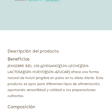
precio
precio
original
actual
era:
es:
14,95 €.
13,31 €.
Descripción del producto
Beneficios
JENGIBRE BIO, 150 g[VEGANO][SIN-LECHE][SIN-
LACTOSA][SIN-HUEVO][SIN-AZUCAR] ofrece una forma
natural de incluir jengibre en polvo en tu dieta diaria. Este
producto es apto para diferentes tipos de alimentación,
aportando versatilidad y calidad a tus preparaciones
culinarias.
Composición