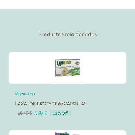
150
g
cantidad
Productos relacionados
Digestivos
LAXALOE PROTECT 60 CAPSULAS
El
El
9,30
€
11% Off
10,45
€
precio
precio
original
actual
era:
es: