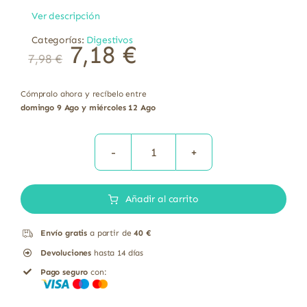
Ver descripción
Categorías:
Digestivos
7,18
€
7,98
€
Cómpralo ahora y recíbelo entre
domingo 9 Ago y miércoles 12 Ago
Jengibre
bio
Añadir al carrito
en
polvo
Envío gratis
a partir de
40 €
sin
Devoluciones
hasta 14 días
gluten
Pago seguro
con:
El
Granero