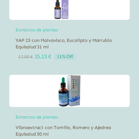
Extractos de plantas
YAP 23 con Malvavisco, Eucalipto y Marrubio
Equisalud 31 ml
El
El
15,13
€
11% Off
17,00
€
precio
precio
original
actual
era:
es:
17,00 €.
15,13 €.
Extractos de plantas
Vibroextract con Tomillo, Romero y Ajedrea
Equisalud 50 ml