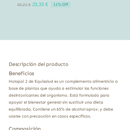
El
El
23,33
€
11% Off
26,21
€
precio
precio
original
actual
era:
es:
26,21 €.
23,33 €.
Descripción del producto
Beneficios
Holopai 2 de Equisalud es un complemento alimenticio a
base de plantas que ayuda a estimular las funciones
desintoxicantes del organismo. Está formulado para
apoyar el bienestar general sin sustituir una dieta
equilibrada. Contiene un 65% de alcohol aprox. y debe
usarse con precaución en casos específicos.
Composición