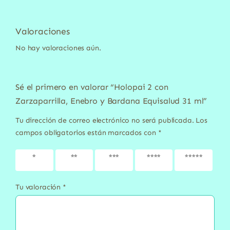
Valoraciones
No hay valoraciones aún.
Sé el primero en valorar “Holopai 2 con
Zarzaparrilla, Enebro y Bardana Equisalud 31 ml”
Tu dirección de correo electrónico no será publicada.
Los
campos obligatorios están marcados con
*
1 de 5
2 de 5
3 de 5
4 de 5
5 de 5
estrellas
estrellas
estrellas
estrellas
estrellas
Tu valoración
*