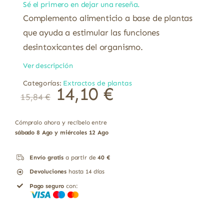
Sé el primero en dejar una reseña.
Complemento alimenticio a base de plantas
que ayuda a estimular las funciones
desintoxicantes del organismo.
Ver descripción
Categorías:
Extractos de plantas
El
El
14,10
€
15,84
€
precio
precio
original
actual
era:
es:
15,84 €.
14,10 €.
Cómpralo ahora y recíbelo entre
sábado 8 Ago y miércoles 12 Ago
Envío gratis
a partir de
40 €
Devoluciones
hasta 14 días
Pago seguro
con: