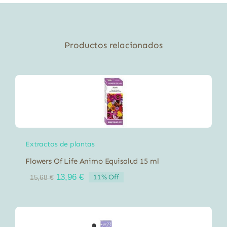
Productos relacionados
Extractos de plantas
Flowers Of Life Animo Equisalud 15 ml
El
El
13,96
€
11% Off
15,68
€
precio
precio
original
actual
era:
es:
15,68 €.
13,96 €.