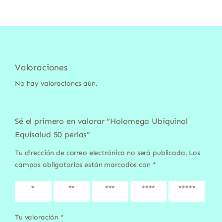
Valoraciones
No hay valoraciones aún.
Sé el primero en valorar “Holomega Ubiquinol
Equisalud 50 perlas”
Tu dirección de correo electrónico no será publicada.
Los
campos obligatorios están marcados con
*
1 de 5
2 de 5
3 de 5
4 de 5
5 de 5
estrellas
estrellas
estrellas
estrellas
estrellas
Tu valoración
*