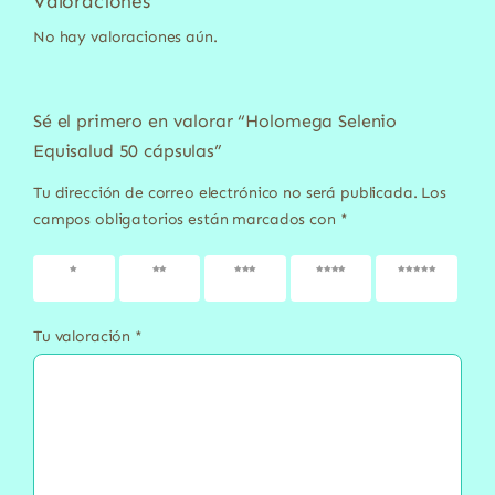
Valoraciones
No hay valoraciones aún.
Sé el primero en valorar “Holomega Selenio
Equisalud 50 cápsulas”
Tu dirección de correo electrónico no será publicada.
Los
campos obligatorios están marcados con
*
1 de 5
2 de 5
3 de 5
4 de 5
5 de 5
estrellas
estrellas
estrellas
estrellas
estrellas
Tu valoración
*