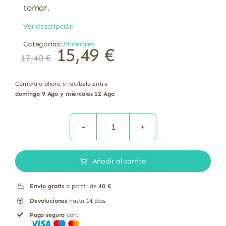
tomar.
Ver descripción
Categorías:
Minerales
15,49
€
17,40
€
Cómpralo ahora y recíbelo entre
domingo 9 Ago y miércoles 12 Ago
Holomega
Selenio
Añadir al carrito
Equisalud
50
Envío gratis
a partir de
40 €
cápsulas
Devoluciones
hasta 14 días
cantidad
Pago seguro
con: