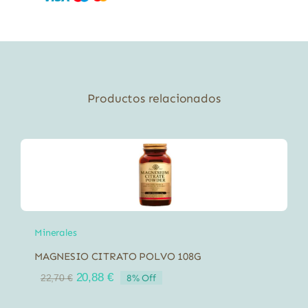
Productos relacionados
Minerales
MAGNESIO CITRATO POLVO 108G
El
El
20,88
€
8% Off
22,70
€
precio
precio
original
actual