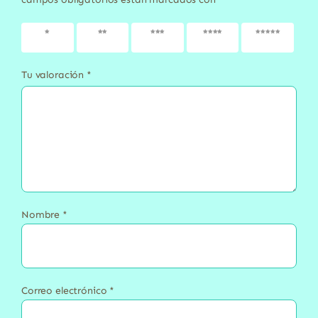
1 de 5
2 de 5
3 de 5
4 de 5
5 de 5
estrellas
estrellas
estrellas
estrellas
estrellas
Tu valoración
*
Nombre
*
Correo electrónico
*