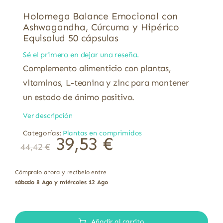
Holomega Balance Emocional con
Ashwagandha, Cúrcuma y Hipérico
Equisalud 50 cápsulas
Sé el primero en dejar una reseña.
Complemento alimenticio con plantas,
vitaminas, L-teanina y zinc para mantener
un estado de ánimo positivo.
Ver descripción
Categorías:
Plantas en comprimidos
39,53
€
44,42
€
Cómpralo ahora y recíbelo entre
sábado 8 Ago y miércoles 12 Ago
Holomega
Balance
Añadir al carrito