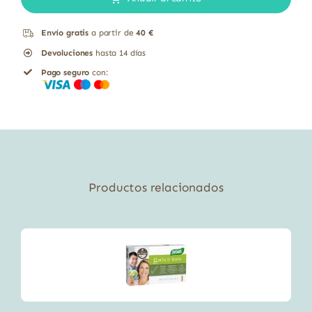
Emocional
Envío gratis
a partir de
40 €
con
Devoluciones
hasta 14 días
Ashwagandha,
Pago seguro
con:
Cúrcuma
y
Hipérico
Equisalud
50
cápsulas
Productos relacionados
cantidad