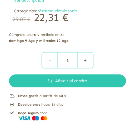
Ver descripción
Categorías:
Sistema circulatorio
22,31
€
25,07
€
Cómpralo ahora y recíbelo entre
domingo 9 Ago y miércoles 12 Ago
Holoextract
Muérdago
Añadir al carrito
Equisalud
50
Envío gratis
a partir de
40 €
ml
Devoluciones
hasta 14 días
cantidad
Pago seguro
con: