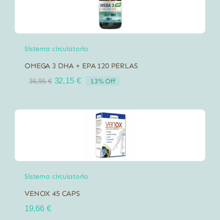
Sistema circulatorio
OMEGA 3 DHA + EPA 120 PERLAS
El
El
32,15
€
13% Off
36,95
€
precio
precio
original
actual
era:
es:
36,95 €.
32,15 €.
Sistema circulatorio
VENOX 45 CAPS
19,66
€