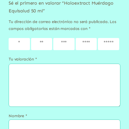
Sé el primero en valorar “Holoextract Muérdago
Equisalud 50 ml”
Tu dirección de correo electrónico no será publicada.
Los
campos obligatorios están marcados con
*
1 de 5
2 de 5
3 de 5
4 de 5
5 de 5
estrellas
estrellas
estrellas
estrellas
estrellas
Tu valoración
*
Nombre
*