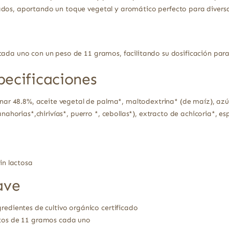
dos, aportando un toque vegetal y aromático perfecto para diversa
cada uno con un peso de 11 gramos, facilitando su dosificación para 
pecificaciones
inar 48.8%, aceite vegetal de palma*, maltodextrina* (de maíz), azú
anahorias*,chirivías*, puerro *, cebollas*), extracto de achicoria*, es
.
in lactosa
ave
redientes de cultivo orgánico certificado
itos de 11 gramos cada uno