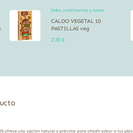
Sales, condimentos y salsas
CALDO VEGETAL 10
S
PASTILLAS veg
2,35
€
ducto
ece una opción natural y práctica para añadir sabor a tus platos