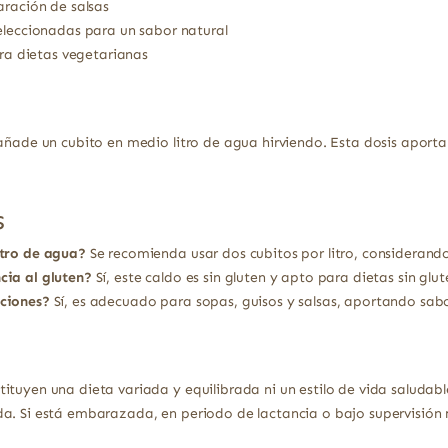
aración de salsas
eleccionadas para un sabor natural
ara dietas vegetarianas
 añade un cubito en medio litro de agua hirviendo. Esta dosis aporta
s
itro de agua?
Se recomienda usar dos cubitos por litro, considerando
cia al gluten?
Sí, este caldo es sin gluten y apto para dietas sin glut
aciones?
Sí, es adecuado para sopas, guisos y salsas, aportando sabo
ituyen una dieta variada y equilibrada ni un estilo de vida saludabl
a. Si está embarazada, en periodo de lactancia o bajo supervisión 