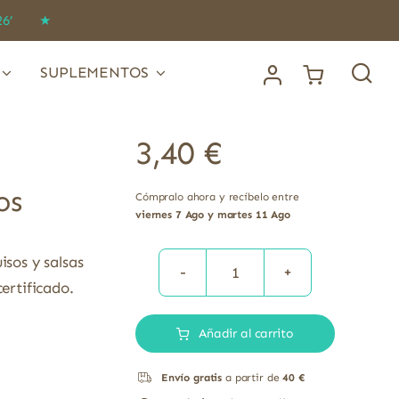
IDO26’ ★
SUPLEMENTOS
3,40
€
os
Cómpralo ahora y recíbelo entre
viernes 7 Ago y martes 11 Ago
isos y salsas
Herbamare
ertificado.
caldo
Añadir al carrito
vegetal
ecológico
Envío gratis
a partir de
40 €
A.Vogel