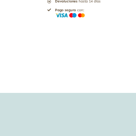
Devoluciones
hasta 14 días
8
Pago seguro
con:
cubitos
cantidad