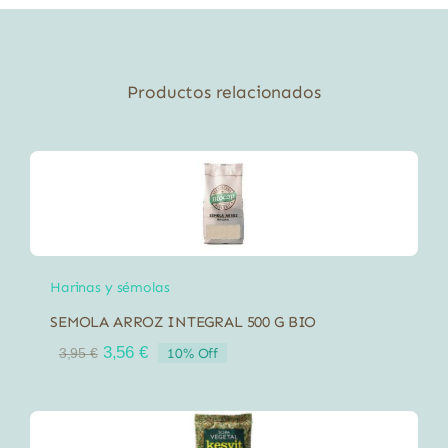
Productos relacionados
Harinas y sémolas
SEMOLA ARROZ INTEGRAL 500 G BIO
El
El
3,56
€
10% Off
3,95
€
precio
precio
original
actual
era:
es:
3,95 €.
3,56 €.