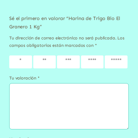
Sé el primero en valorar “Harina de Trigo Bio El
Granero 1 Kg”
Tu dirección de correo electrónico no será publicada.
Los
campos obligatorios están marcados con
*
1 de 5
2 de 5
3 de 5
4 de 5
5 de 5
estrellas
estrellas
estrellas
estrellas
estrellas
Tu valoración
*