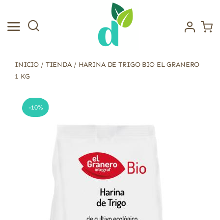
Saltar
al
contenido
INICIO
/
TIENDA
/
HARINA DE TRIGO BIO EL GRANERO
1 KG
-10%