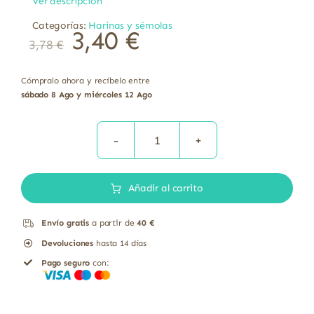
Ver descripción
Categorías:
Harinas y sémolas
3,40
€
3,78
€
Cómpralo ahora y recíbelo entre
sábado 8 Ago y miércoles 12 Ago
Harina
de
Añadir al carrito
Trigo
Bio
Envío gratis
a partir de
40 €
El
Devoluciones
hasta 14 días
Granero
Pago seguro
con:
1
Kg
cantidad