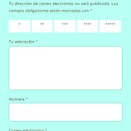
Tu dirección de correo electrónico no será publicada.
Los
campos obligatorios están marcados con
*
1 de 5
2 de 5
3 de 5
4 de 5
5 de 5
estrellas
estrellas
estrellas
estrellas
estrellas
Tu valoración
*
Nombre
*
Correo electrónico
*