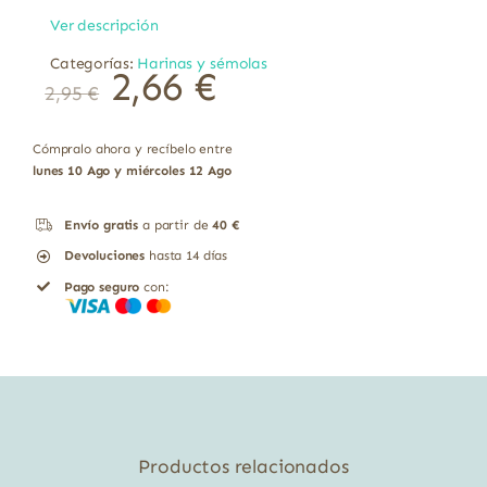
Ver descripción
Categorías:
Harinas y sémolas
El
El
2,66
€
2,95
€
precio
precio
original
actual
era:
es:
2,95 €.
2,66 €.
Cómpralo ahora y recíbelo entre
lunes 10 Ago y miércoles 12 Ago
Envío gratis
a partir de
40 €
Devoluciones
hasta 14 días
Pago seguro
con:
Productos relacionados