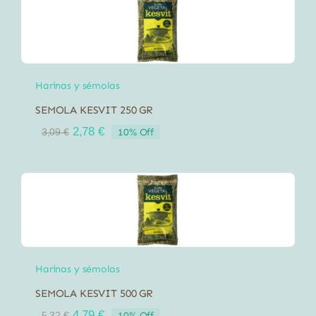
3,95 €.
3,56 €.
Harinas y sémolas
SEMOLA KESVIT 250 GR
El
El
2,78
€
10% Off
3,09
€
precio
precio
original
actual
era:
es:
3,09 €.
2,78 €.
Harinas y sémolas
SEMOLA KESVIT 500 GR
El
El
4,79
€
10% Off
5,32
€