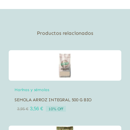
Kg
cantidad
Productos relacionados
Harinas y sémolas
SEMOLA ARROZ INTEGRAL 500 G BIO
El
El
3,56
€
10% Off
3,95
€
precio
precio
original
actual
era:
es: