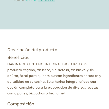
precio
precio
original
actual
era:
es:
5,32 €.
4,79 €.
Descripción del producto
Beneficios
HARINA DE CENTENO INTEGRAL BIO, 1 Kg es un
producto vegano, sin leche, sin lactosa, sin huevo y sin
azúcar, ideal para quienes buscan ingredientes naturales y
de calidad en su cocina. Esta harina integral ofrece una
opción completa para la elaboración de diversas recetas
como panes, bizcochos o bechamel.
Composición