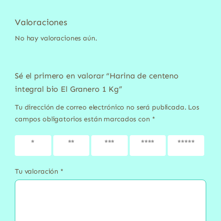
Valoraciones
No hay valoraciones aún.
Sé el primero en valorar “Harina de centeno
integral bio El Granero 1 Kg”
Tu dirección de correo electrónico no será publicada.
Los
campos obligatorios están marcados con
*
1 de 5
2 de 5
3 de 5
4 de 5
5 de 5
estrellas
estrellas
estrellas
estrellas
estrellas
Tu valoración
*