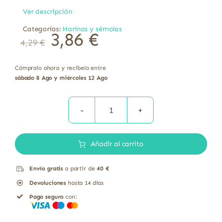
Ver descripción
Categorías:
Harinas y sémolas
3,86
€
4,29
€
Cómpralo ahora y recíbelo entre
sábado 8 Ago y miércoles 12 Ago
Harina
de
Añadir al carrito
centeno
integral
Envío gratis
a partir de
40 €
bio
Devoluciones
hasta 14 días
El
Pago seguro
con:
Granero
1