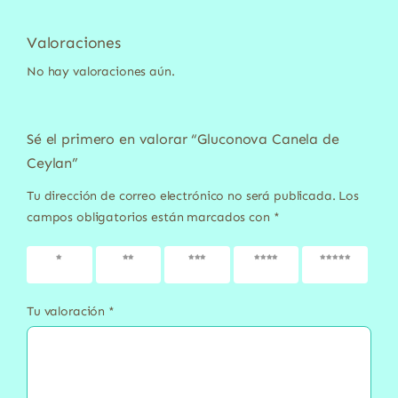
Valoraciones
No hay valoraciones aún.
Sé el primero en valorar “Gluconova Canela de
Ceylan”
Tu dirección de correo electrónico no será publicada.
Los
campos obligatorios están marcados con
*
1 de 5
2 de 5
3 de 5
4 de 5
5 de 5
estrellas
estrellas
estrellas
estrellas
estrellas
Tu valoración
*