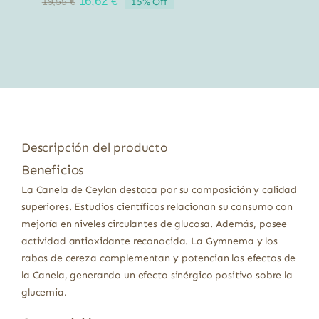
El
El
16,62
€
15% Off
19,55
€
precio
precio
original
actual
era:
es:
19,55 €.
16,62 €.
Descripción del producto
Beneficios
La Canela de Ceylan destaca por su composición y calidad
superiores. Estudios científicos relacionan su consumo con
mejoría en niveles circulantes de glucosa. Además, posee
actividad antioxidante reconocida. La Gymnema y los
rabos de cereza complementan y potencian los efectos de
la Canela, generando un efecto sinérgico positivo sobre la
glucemia.