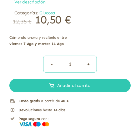
Ver descripción
Categorías:
Glucosa
10,50
€
12,35
€
Cómpralo ahora y recíbelo entre
viernes 7 Ago y martes 11 Ago
Gluconova
Canela
Añadir al carrito
de
Ceylan
Envío gratis
a partir de
40 €
cantidad
Devoluciones
hasta 14 días
Pago seguro
con: