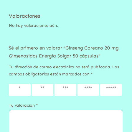
Valoraciones
No hay valoraciones aún.
Sé el primero en valorar “Ginseng Coreano 20 mg
Ginsenosidos Energía Solgar 50 cápsulas”
Tu dirección de correo electrónico no será publicada.
Los
campos obligatorios están marcados con
*
1 de 5
2 de 5
3 de 5
4 de 5
5 de 5
estrellas
estrellas
estrellas
estrellas
estrellas
Tu valoración
*