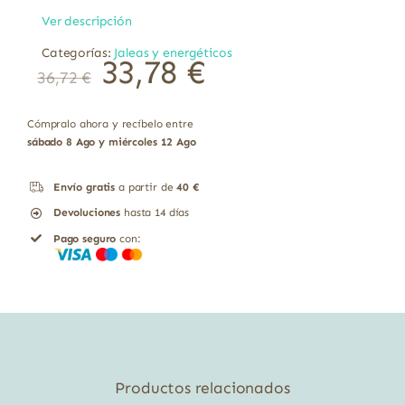
Ver descripción
Categorías:
Jaleas y energéticos
El
El
33,78
€
36,72
€
precio
precio
original
actual
era:
es:
36,72 €.
33,78 €.
Cómpralo ahora y recíbelo entre
sábado 8 Ago y miércoles 12 Ago
Envío gratis
a partir de
40 €
Devoluciones
hasta 14 días
Pago seguro
con:
Productos relacionados