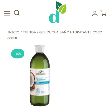
Saltar
al
contenido
INICIO
/
TIENDA
/
GEL DUCHA BAÑO HIDRATANTE COCO
600ML
-15%