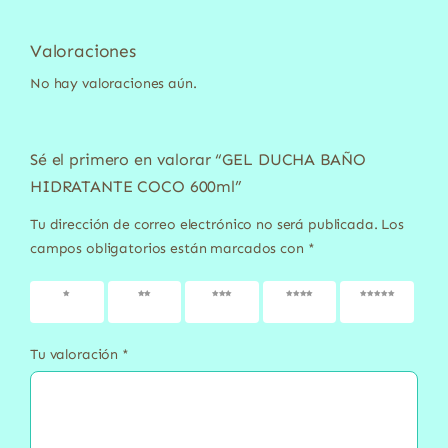
Valoraciones
No hay valoraciones aún.
Sé el primero en valorar “GEL DUCHA BAÑO
HIDRATANTE COCO 600ml”
Tu dirección de correo electrónico no será publicada.
Los
campos obligatorios están marcados con
*
1 de 5
2 de 5
3 de 5
4 de 5
5 de 5
estrellas
estrellas
estrellas
estrellas
estrellas
Tu valoración
*