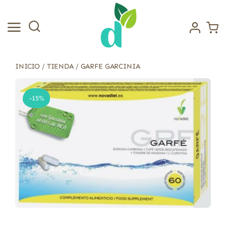
Saltar
al
contenido
INICIO
/
TIENDA
/
GARFE GARCINIA
-15%