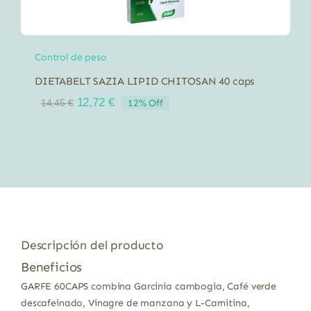
Control de peso
DIETABELT SAZIA LIPID CHITOSAN 40 caps
El
El
12,72
€
12% Off
14,45
€
precio
precio
original
actual
era:
es:
14,45 €.
12,72 €.
Descripción del producto
Beneficios
GARFE 60CAPS combina Garcinia cambogia, Café verde
descafeinado, Vinagre de manzana y L-Carnitina,