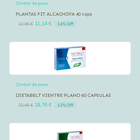
Control de peso
PLANTAS FIT ALCACHOFA 40 caps
El
El
11,14
€
14% Off
12,95
€
precio
precio
original
actual
era:
es:
12,95 €.
11,14 €.
Control de peso
DIETABELT VIENTRE PLANO 60 CAPSULAS
El
El
19,76
€
12% Off
22,45
€
precio
precio
original
actual
era:
es:
22,45 €.
19,76 €.