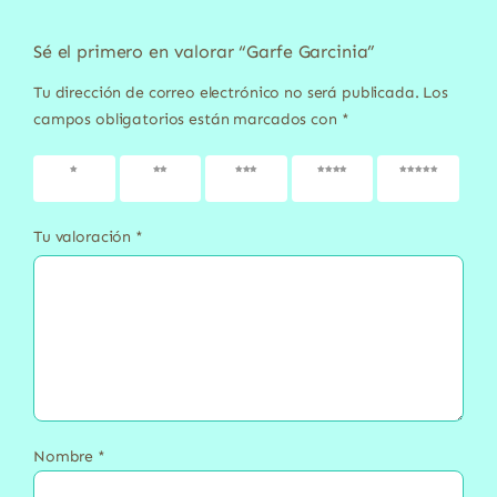
Sé el primero en valorar “Garfe Garcinia”
Tu dirección de correo electrónico no será publicada.
Los
campos obligatorios están marcados con
*
1 de 5
2 de 5
3 de 5
4 de 5
5 de 5
estrellas
estrellas
estrellas
estrellas
estrellas
Tu valoración
*
Nombre
*