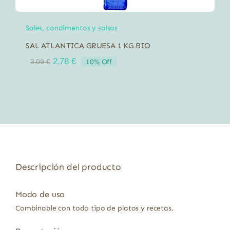
Sales, condimentos y salsas
SAL ATLANTICA GRUESA 1 KG BIO
El
El
2,78
€
10% Off
3,09
€
precio
precio
original
actual
era:
es:
3,09 €.
2,78 €.
Descripción del producto
Modo de uso
Combinable con todo tipo de platos y recetas.