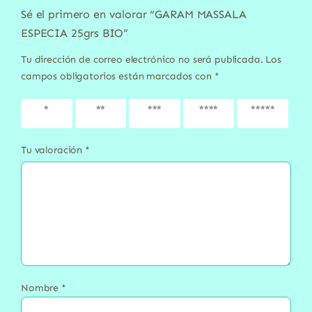
Sé el primero en valorar “GARAM MASSALA
ESPECIA 25grs BIO”
Tu dirección de correo electrónico no será publicada.
Los
campos obligatorios están marcados con
*
1 de 5
2 de 5
3 de 5
4 de 5
5 de 5
estrellas
estrellas
estrellas
estrellas
estrellas
Tu valoración
*
Nombre
*